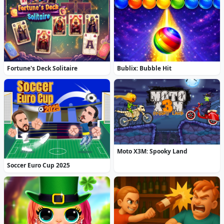
Fortune's Deck Solitaire
Bublix: Bubble Hit
Moto X3M: Spooky Land
Soccer Euro Cup 2025