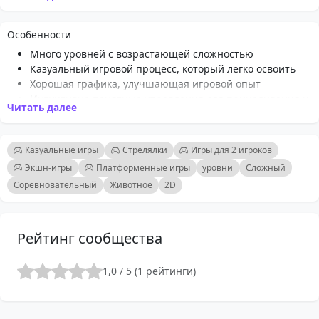
Особенности
Много уровней с возрастающей сложностью
Казуальный игровой процесс, который легко освоить
Хорошая графика, улучшающая игровой опыт
Интуитивно понятные управления для прицеливания и
Читать далее
стрельбы
Разнообразие типов врагов для испытания игроков
Таблицы лидеров для отслеживания очков и
Казуальные игры
Стрелялки
Игры для 2 игроков
соревнования с друзьями
Экшн-игры
Платформенные игры
уровни
Сложный
Усиления и бонусы для улучшения игрового процесса
Соревновательный
Животное
2D
Регулярные обновления с новыми уровнями и
вызовами
Рейтинг сообщества
1,0 / 5 (1 рейтинги)