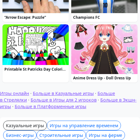
“Arrow Escape: Puzzle”
Champions FC
Printable St Patricks Day Coloring Pages
Anime Dress Up - Doll Dress Up
Игры онлайн
·
Больше в Казуальные игры
·
Больше
в Стрелялки
·
Больше в Игры для 2 игроков
·
Больше в Экшн-
игры
·
Больше в Платформенные игры
Казуальные игры
Игры на управление временем
Бизнес-игры
Строительные игры
Игры на ферме