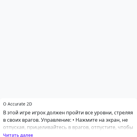
О Accurate 2D
В этой игре игрок должен пройти все уровни, стреляя
в своих врагов. Управление: • Нажмите на экран, не
отпуская, прицеливайтесь в врагов, отпустите, чтобы
выстрелить.
Читать далее