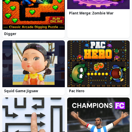
Plant Merge: Zombie War
Digger
Squid Game Jigsaw
Pac Hero