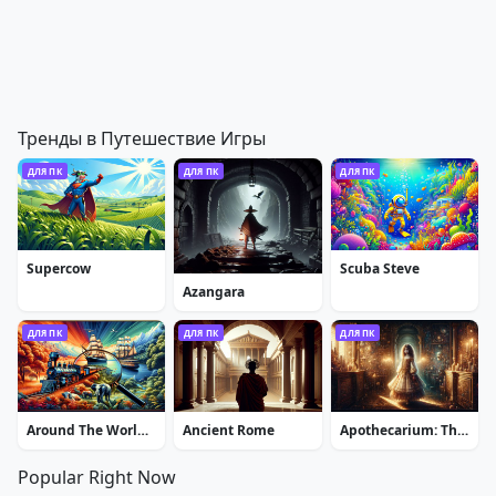
Тренды в Путешествие Игры
ДЛЯ ПК
ДЛЯ ПК
ДЛЯ ПК
Supercow
Scuba Steve
Azangara
ДЛЯ ПК
ДЛЯ ПК
ДЛЯ ПК
Around The World In 80 Days Extended Edition
Ancient Rome
Apothecarium: The Renaissance of Evil
Popular Right Now