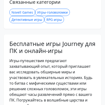
Связанные категории
Novell Games
Игры-головоломки
Детективные игры
RPG игры
Бесплатные игры Journey для
ПК и онлайн-игры
Игры-путешествия предлагают
захватывающий опыт, который приглашает
вас исследовать обширные миры и
участвовать в увлекательных историях. Будь
то битва с мифическими существами или
решение сложных головоломок, эти игры
обещают часы развлечений прямо с вашего
ПК. Погружайтесь в волшебные царства и