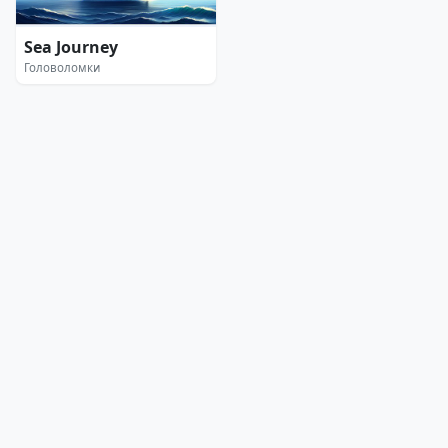
Sea Journey
Головоломки