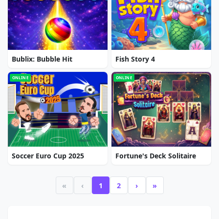
Bublix: Bubble Hit
Fish Story 4
ONLINE
ONLINE
Soccer Euro Cup 2025
Fortune's Deck Solitaire
«
‹
1
2
›
»