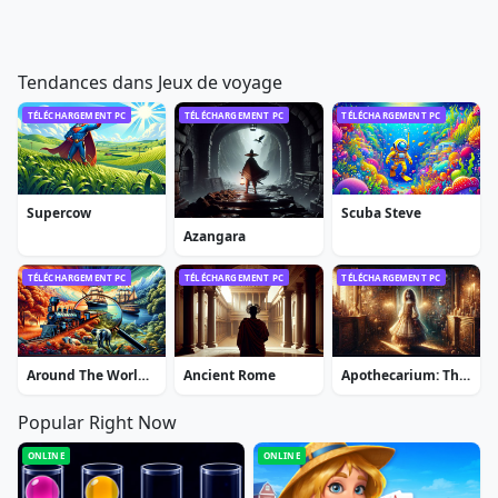
Tendances dans Jeux de voyage
TÉLÉCHARGEMENT PC
TÉLÉCHARGEMENT PC
TÉLÉCHARGEMENT PC
Supercow
Scuba Steve
Azangara
TÉLÉCHARGEMENT PC
TÉLÉCHARGEMENT PC
TÉLÉCHARGEMENT PC
Around The World In 80 Days Extended Edition
Ancient Rome
Apothecarium: The Renaissance of Evil
Popular Right Now
ONLINE
ONLINE