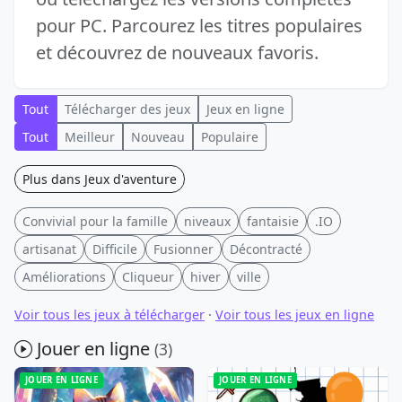
pour PC. Parcourez les titres populaires
et découvrez de nouveaux favoris.
Tout
Télécharger des jeux
Jeux en ligne
Tout
Meilleur
Nouveau
Populaire
Plus dans Jeux d'aventure
Convivial pour la famille
niveaux
fantaisie
.IO
artisanat
Difficile
Fusionner
Décontracté
Améliorations
Cliqueur
hiver
ville
Voir tous les jeux à télécharger
·
Voir tous les jeux en ligne
Jouer en ligne
(3)
JOUER EN LIGNE
JOUER EN LIGNE