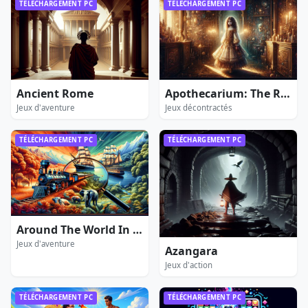
TÉLÉCHARGEMENT PC
TÉLÉCHARGEMENT PC
Ancient Rome
Apothecarium: The Renaissance of Evil
Jeux d'aventure
Jeux décontractés
TÉLÉCHARGEMENT PC
TÉLÉCHARGEMENT PC
Around The World In 80 Days Extended Edition
Jeux d'aventure
Azangara
Jeux d'action
TÉLÉCHARGEMENT PC
TÉLÉCHARGEMENT PC