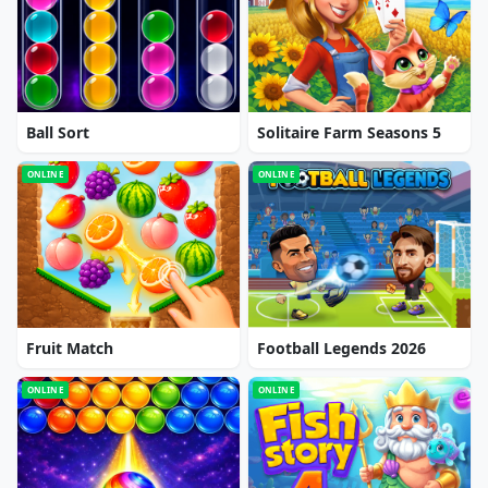
Ball Sort
Solitaire Farm Seasons 5
ONLINE
ONLINE
Fruit Match
Football Legends 2026
ONLINE
ONLINE