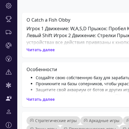
О Catch a Fish Obby
Игрок 1 Движение: W,A,S,D Прыжок: Пробел К
Левый Shift Игрок 2 Движение: Стрелки Прыжо
устройствах все действия привязаны к кноп
нажимайте кнопки действий, чтобы прыгать, 
Читать далее
Особенности
Создайте свою собственную базу для зарабат
Проникните на базы соперников, чтобы украс
Защитите свой аквариум от ботов и других иг
Интуитивно понятные управления для ПК и м
Читать далее
Яркий и красочный игровой мир
Разнообразие уникальных рыбок для коллек
Динамичный многопользовательский игровой
Увлекательные стратегические элементы для 
Стратегические игры
Аркадные игры
Экшн-игры
Приключенческие игры