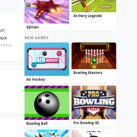
Archery Legends
Xytrian
нт:
ных
NEW GAMES
тика,
Bowling Masters
Air Hockey
Pro Bowling 3D
Bowling Ball