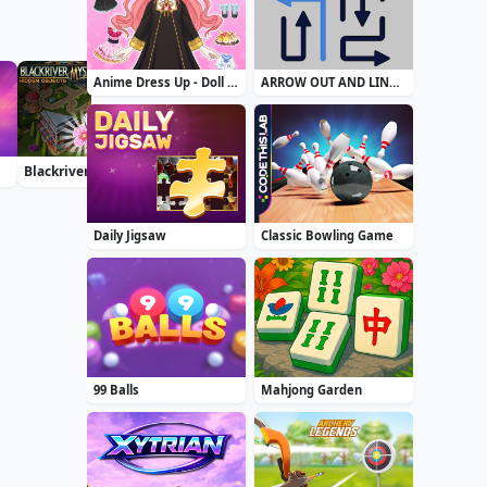
Anime Dress Up - Doll Dress Up
ARROW OUT AND LINKER
Blackriver Mystery. Hidden Objects
Accurate 2D
Archery Master
Daily Jigsaw
Classic Bowling Game
99 Balls
Mahjong Garden