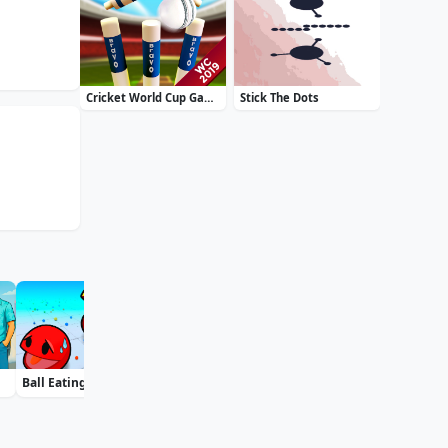
Cricket World Cup Game 2019 Mini Ground Cricke
Stick The Dots
Ball Eating Simulator
Bublix: Bubble Hit
Soccer Euro Cup 2025