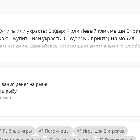
упить или украсть: E Удар: F или Левый клик мыши Спри
к: L Купить или украсть: O Удар: K Спринт: J На мобиль
кам касания. Двигайтесь с помощью виртуального джойс
красть и атаковать.
ывания денег на рыбе
ть рыбу
роков
обильных устройств
ционирования
 процесс с друзьями
всех возрастов
Рыбные игры
Песочницы
Игры для 2 игроков
Строительные игры
Казуальные игры
Головоломки