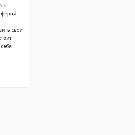
. С
сферой
рить свои
стоит
 себя