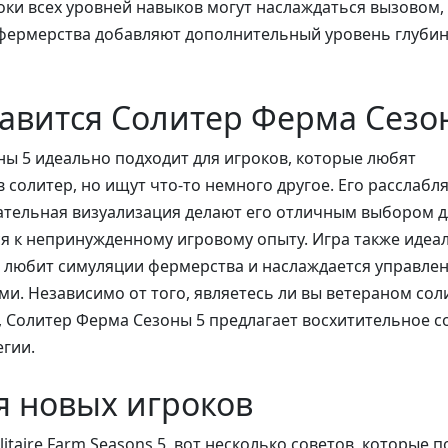
роки всех уровней навыков могут наслаждаться вызовом, 
 фермерства добавляют дополнительный уровень глуби
авится Солитер Ферма Сезо
ы 5 идеально подходит для игроков, которые любят
 солитер, но ищут что-то немного другое. Его расслаб
ательная визуализация делают его отличным выбором д
я к непринужденному игровому опыту. Игра также идеа
то любит симуляции фермерства и наслаждается управле
и. Независимо от того, являетесь ли вы ветераном сол
 Солитер Ферма Сезоны 5 предлагает восхитительное с
егии.
я новых игроков
litaire Farm Seasons 5, вот несколько советов, которые 