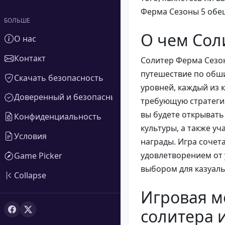
Ферма Сезоны 5 обещ
БОЛЬШЕ
О чем Сол
О нас
Контакт
Солитер Ферма Сезо
путешествие по обш
Скачать безопасность
уровней, каждый из 
Доверенный и безопасный
требующую стратеги
вы будете открывать
Конфиденциальность
культуры, а также у
Условия
награды. Игра сочет
удовлетворением от 
Game Picker
выбором для казуаль
Collapse
Игровая м
солитера 