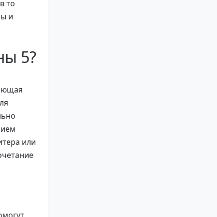
в то
ны и
ны 5?
ляющая
ля
льно
нием
итера или
очетание
помогут