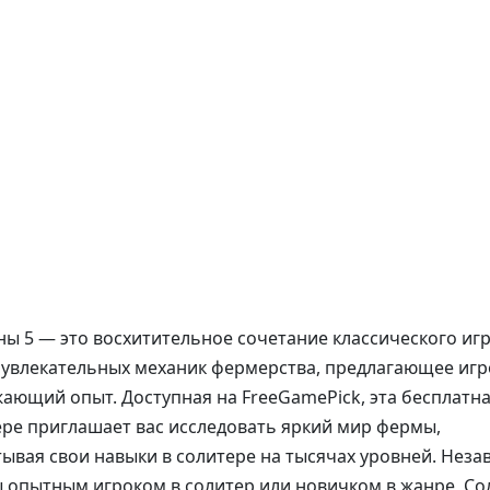
ы 5 — это восхитительное сочетание классического иг
 увлекательных механик фермерства, предлагающее иг
ающий опыт. Доступная на FreeGamePick, эта бесплатн
ере приглашает вас исследовать яркий мир фермы,
вая свои навыки в солитере на тысячах уровней. Неза
вы опытным игроком в солитер или новичком в жанре, Со