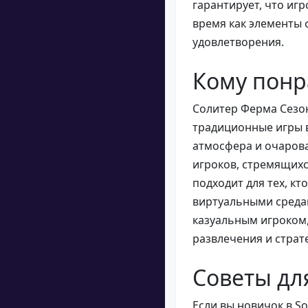
гарантирует, что иг
время как элементы
удовлетворения.
Кому понр
Солитер Ферма Сезон
традиционные игры в
атмосфера и очаров
игроков, стремящихс
подходит для тех, к
виртуальными средам
казуальным игроком,
развлечения и страт
Советы дл
Если вы новичок в So