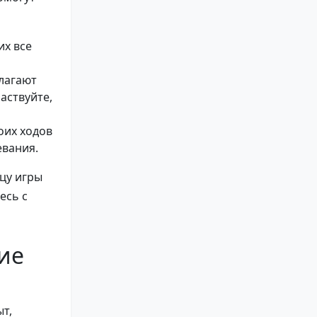
их все
лагают
аствуйте,
оих ходов
евания.
цу игры
есь с
ие
ыт,