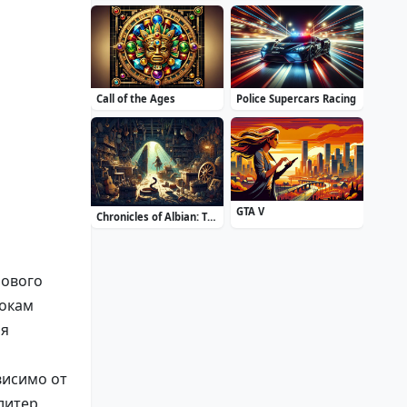
Call of the Ages
Police Supercars Racing
GTA V
Chronicles of Albian: The Magic Convention
рового
рокам
ая
висимо от
литер