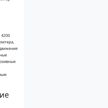
 4200
литера,
одвижения
ьные
люзивные
ьным
ние