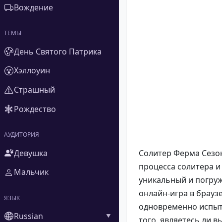
Вождение
ТЕМЫ
День Святого Патрика
Хэллоуин
Страшный
Рождество
АУДИТОРИЯ
Девушка
Солитер Ферма Сезон
процесса солитера и
Мальчик
уникальный и погруж
онлайн-игра в брауз
ЯЗЫК
одновременно испыты
Russian
того, являетесь ли 