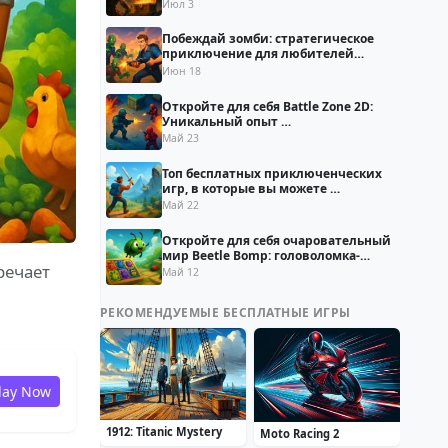
власти
Июл 3
Побеждай зомби: стратегическое
приключение для любителей
экшена
Июн 18
Откройте для себя Battle Zone 2D:
Уникальный опыт …
Май 23
Топ бесплатных приключенческих
игр, в которые вы можете …
Май 22
Откройте для себя очаровательный
мир Beetle Bomp: головоломка-
речает
приключение
Май 12
РЕКОМЕНДУЕМЫЕ БЕСПЛАТНЫЕ ИГРЫ
lay Now
1912: Titanic Mystery
Moto Racing 2