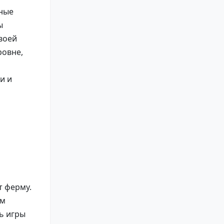
нные
ы
воей
ровне,
и и
т ферму.
ым
ь игры