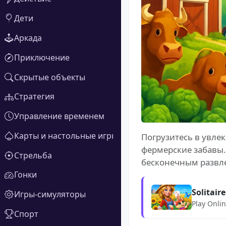
Дети
Аркада
Приключение
Скрытые объекты
Стратегия
Управление временем
Карты и настольные игры
Погрузитесь в увлек
фермерские забавы.
Стрельба
бесконечным развл
Гонки
Solitair
Игры-симуляторы
Play Onli
Спорт