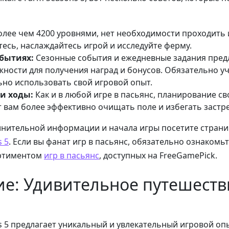
олее чем 4200 уровнями, нет необходимости проходить 
тесь, наслаждайтесь игрой и исследуйте ферму.
обытиях:
Сезонные события и ежедневные задания пред
ности для получения наград и бонусов. Обязательно уч
но использовать свой игровой опыт.
и ходы:
Как и в любой игре в пасьянс, планирование св
 вам более эффективно очищать поле и избегать застр
лнительной информации и начала игры посетите страни
s 5
. Если вы фанат игр в пасьянс, обязательно ознакомьт
ртиментом
игр в пасьянс
, доступных на FreeGamePick.
е: Удивительное путешеств
ns 5 предлагает уникальный и увлекательный игровой оп