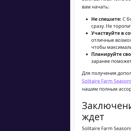
вам начать:
Не спешите:
С б
сразу. Не торопи
Участвуйте в с
отличные возмож
чтобы максималь
Планируйте сво
заранее поможет
Для получения допо
Solitaire Farm Season
нашим полным ассо
Заключени
ждет
Solitaire Farm Seaso