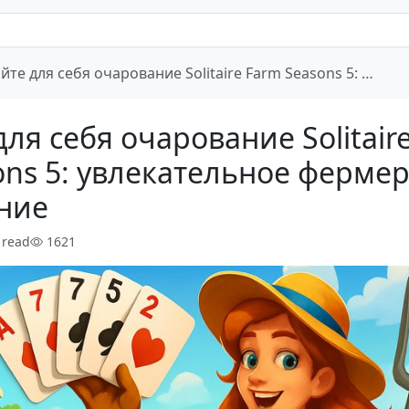
йте для себя очарование Solitaire Farm Seasons 5: …
ля себя очарование Solitair
ons 5: увлекательное ферме
ние
 read
1621