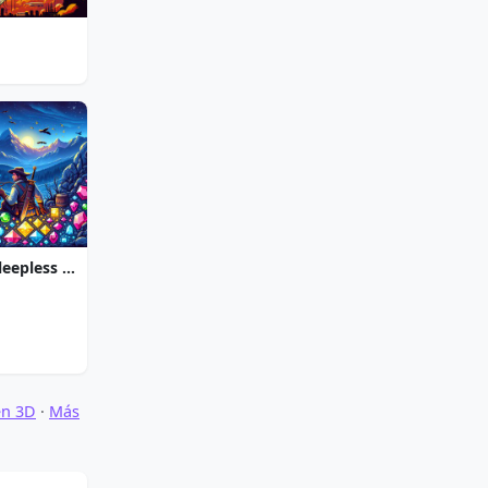
Jewel Quest The Sleepless Star
en 3D
·
Más