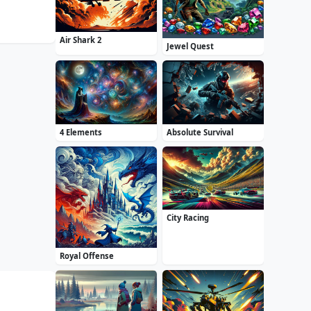
Air Shark 2
Jewel Quest
4 Elements
Absolute Survival
City Racing
Royal Offense