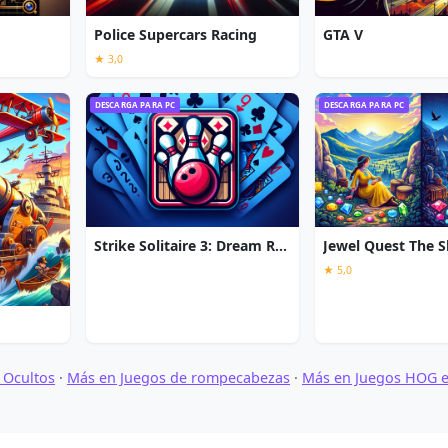
Police Supercars Racing
GTA V
★ 3,0
DESCARGA PARA PC
DESCARGA PARA PC
Strike Solitaire 3: Dream Resort
★ 5,0
 Ocultos
·
Más en Juegos de rompecabezas
·
Más en Juegos HOG 