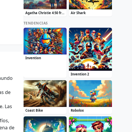
Agatha Christie 4:50 from Paddington
Air Shark
TENDENCIAS
Invention
Invention 2
 mundo
as de
e. Las
Coast Bike
Robolox
fíos,
lena de