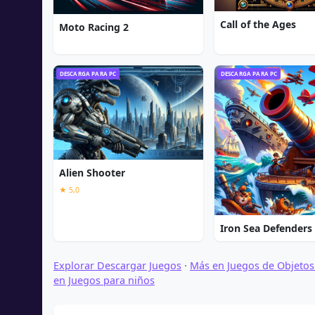
Call of the Ages
Moto Racing 2
DESCARGA PARA PC
DESCARGA PARA PC
Alien Shooter
★ 5,0
Iron Sea Defenders
Explorar Descargar Juegos
·
Más en Juegos de Objetos
en Juegos para niños