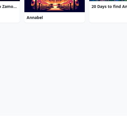
7 Gates: The Path to Zamolxes
20 Days to find 
Annabel