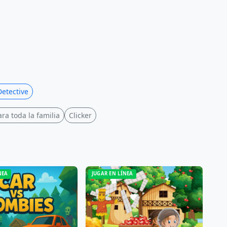
Detective
ra toda la familia
Clicker
NEA
JUGAR EN LÍNEA