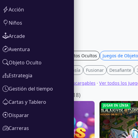
Acción
Niños
Arcade
Aventura
Más en Juegos de Objetos Ocultos
Juegos de Objeto
Objeto Oculto
Rico en historia
fantasía
Fusionar
Desafiante
Estrategia
Ver todos los juegos descargables
·
Ver todos los Jueg
Gestión del tiempo
Jugar en línea
(18)
Cartas y Tablero
JUGAR EN LÍNEA
JUGAR EN LÍNEA
Disparar
Carreras