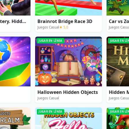
Blackriver Mystery. Hidden Objects
Brainrot Bridge Race 3D
Car vs Z
Juegos Casual
★ 5,0
Juegos Casua
JUGAR EN LÍNEA
JUGAR EN LÍ
Halloween Hidden Objects
Hidden 
Juegos Casual
Juegos Casua
JUGAR EN LÍNEA
JUGAR EN LÍ