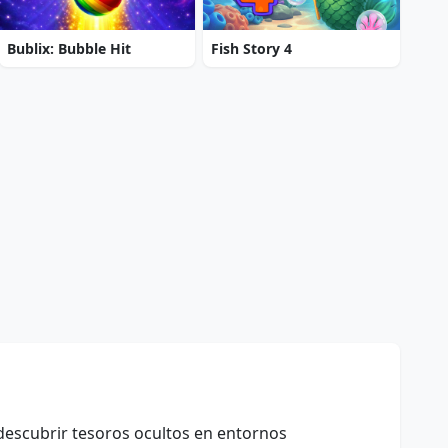
Bublix: Bubble Hit
Fish Story 4
 descubrir tesoros ocultos en entornos