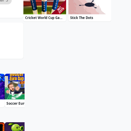
Cricket World Cup Game 2019 Mini Ground Cricke
Stick The Dots
Soccer Euro Cup 2025
Moto X3M: Spooky Land
Bff St Patricks Day Look