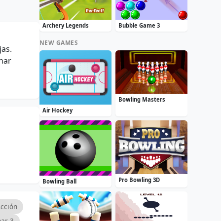
Archery Legends
Bubble Game 3
NEW GAMES
as.
inar
Bowling Masters
Air Hockey
Pro Bowling 3D
Bowling Ball
Acción
ar 3