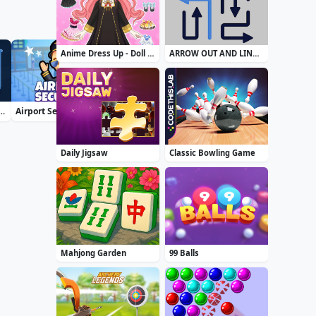
Anime Dress Up - Doll Dress Up
ARROW OUT AND LINKER
rt Water Color Puzzle
Airport Security
Zuma Boom
Treasure Seeker
Daily Jigsaw
Classic Bowling Game
Mahjong Garden
99 Balls