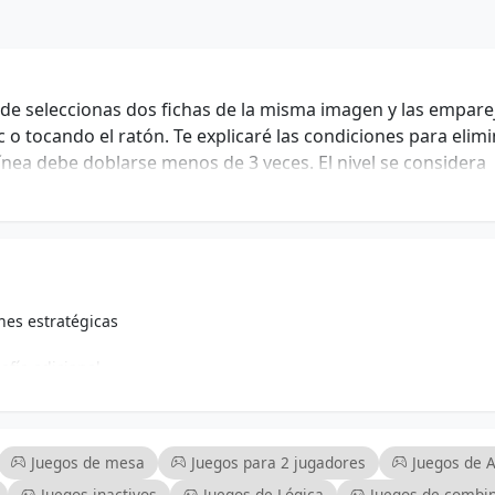
 seleccionas dos fichas de la misma imagen y las emparej
 o tocando el ratón. Te explicaré las condiciones para elim
 línea debe doblarse menos de 3 veces. El nivel se considera
es estratégicas
afío adicional
r el juego fresco
ompetitivos
niveles de habilidad
Juegos de mesa
Juegos para 2 jugadores
Juegos de 
Juegos inactivos
Juegos de Lógica
Juegos de combin