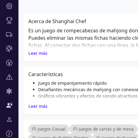
Acerca de Shanghai Chef
Es un juego de rompecabezas de mahjong donde
Puedes eliminar las mismas fichas haciendo clic
fichas. Al conectar dos fichas con una línea, la
superado cuando se eliminan todas las fichas.
Leer más
Características
Juego de emparejamiento rápido
Desafiantes mecánicas de mahjong con conexion
Gráficos vibrantes y efectos de sonido atractivos
Niveles que aumentan en dificultad para un des
Leer más
Compatible con controles de ratón y táctiles
Una variedad de diseños de fichas para mantene
Desafíos limitados por tiempo para jugadores c
Accesible para jugadores de todas las edades y 
Juegos Casual
Juegos de cartas y de mesa
Juegos de Bubble Shooter
Juegos de Escape