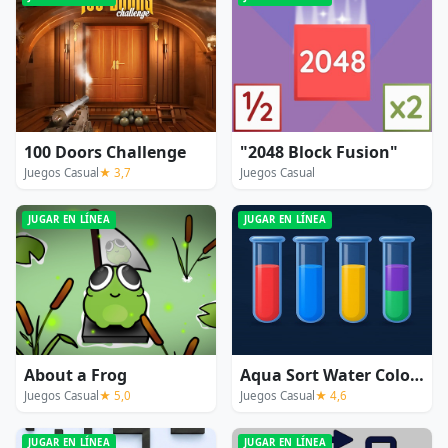
100 Doors Challenge
"2048 Block Fusion"
Juegos Casual
★ 3,7
Juegos Casual
JUGAR EN LÍNEA
JUGAR EN LÍNEA
About a Frog
Aqua Sort Water Color Puzzle
Juegos Casual
★ 5,0
Juegos Casual
★ 4,6
JUGAR EN LÍNEA
JUGAR EN LÍNEA