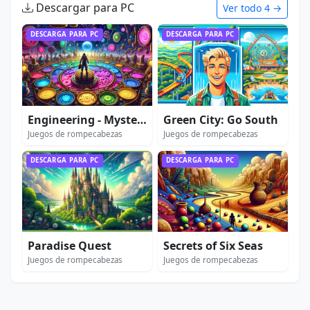
Descargar para PC
Ver todo 4 →
DESCARGA PARA PC
DESCARGA PARA PC
Engineering - Mystery of the Ancient Clock
Green City: Go South
Juegos de rompecabezas
Juegos de rompecabezas
DESCARGA PARA PC
DESCARGA PARA PC
Paradise Quest
Secrets of Six Seas
Juegos de rompecabezas
Juegos de rompecabezas