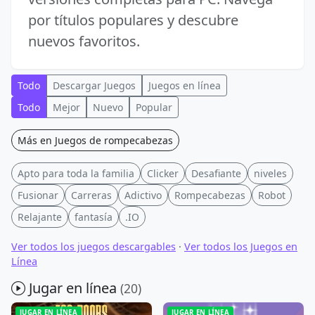
por títulos populares y descubre
nuevos favoritos.
Todo
Descargar Juegos
Juegos en línea
Todo
Mejor
Nuevo
Popular
Más en Juegos de rompecabezas
Apto para toda la familia
Clicker
Desafiante
niveles
Fusionar
Carreras
Adictivo
Rompecabezas
Robot
Relajante
fantasía
.IO
Ver todos los juegos descargables
·
Ver todos los Juegos en
Línea
Jugar en línea
(20)
JUGAR EN LÍNEA
JUGAR EN LÍNEA