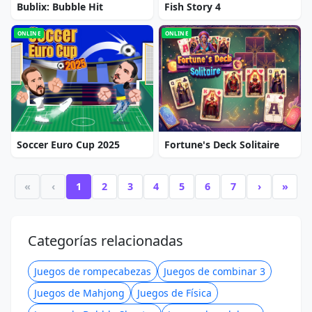
Bublix: Bubble Hit
Fish Story 4
ONLINE
ONLINE
Soccer Euro Cup 2025
Fortune's Deck Solitaire
«
‹
1
2
3
4
5
6
7
›
»
Categorías relacionadas
Juegos de rompecabezas
Juegos de combinar 3
Juegos de Mahjong
Juegos de Física