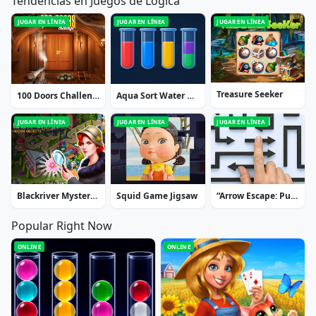
Tendencias en Juegos de Lógica
JUGAR EN LÍNEA
JUGAR EN LÍNEA
JUGAR EN LÍNEA
Treasure Seeker
100 Doors Challenge
Aqua Sort Water Color Puzzle
JUGAR EN LÍNEA
JUGAR EN LÍNEA
JUGAR EN LÍNEA
Blackriver Mystery. Hidden Objects
Squid Game Jigsaw
“Arrow Escape: Puzzle”
Popular Right Now
ONLINE
ONLINE