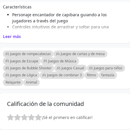
Características
Personaje encantador de capibara guiando a los
jugadores a través del juego
Controles intuitivos de arrastrar y soltar para una
jugabilidad fácil
Leer más
Formas de bloques vibrantes y coloridas para combinar y
despejar
Música de fondo relajante y efectos de sonido suaves
Juegos de rompecabezas
Juegos de cartas y de mesa
Múltiples niveles con dificultad creciente para desafiar a
Juegos de Escape
Juegos de Música
los jugadores
Juegos de Bubble Shooter
Juegos Casual
Juegos para niños
Animaciones adorables que mejoran la experiencia de
Juegos de Lógica
Juegos de combinar 3
Ritmo
fantasía
juego
Opción de competir por puntuaciones altas y seguir el
Relajante
Animal
progreso
Perfecto para fanáticos tanto casuales como dedicados de
juegos de rompecabezas
Calificación de la comunidad
¡Sé el primero en calificar!