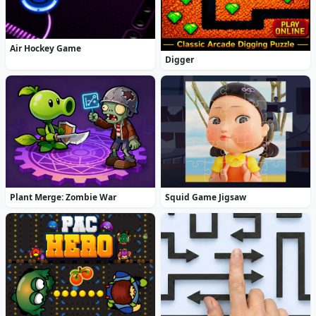
Air Hockey Game
Digger
Plant Merge: Zombie War
Squid Game Jigsaw