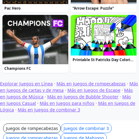
Pac Hero
“Arrow Escape: Puzzle”
Printable St Patricks Day Coloring Pages
Champions FC
Explorar Juegos en Línea
·
Más en Juegos de rompecabezas
·
Más
en Juegos de cartas y de mesa
·
Más en Juegos de Escape
·
Más
en Juegos de Música
·
Más en Juegos de Bubble Shooter
·
Más
en Juegos Casual
·
Más en Juegos para niños
·
Más en Juegos de
Lógica
·
Más en Juegos de combinar 3
Juegos de rompecabezas
Juegos de combinar 3
Juegos de rompecabezas
Juegos de Mahjong