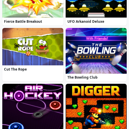
Fierce Battle Breakout
UFO Arkanoid Deluxe
Cut The Rope
The Bowling Club