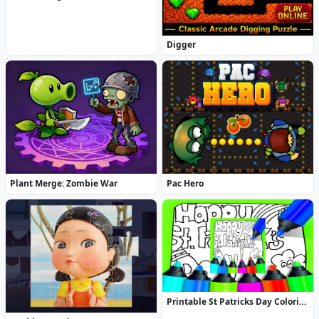
Digger
Plant Merge: Zombie War
Pac Hero
Printable St Patricks Day Coloring Pages