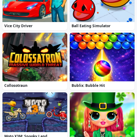
Vice City Driver
Ball Eating Simulator
Collosotraun
Bublix: Bubble Hit
Moto X3M: Spooky Land