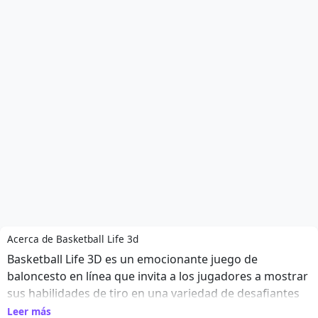
Acerca de Basketball Life 3d
Basketball Life 3D es un emocionante juego de
baloncesto en línea que invita a los jugadores a mostrar
sus habilidades de tiro en una variedad de desafiantes
retos. Con controles intuitivos, los jugadores pueden
Leer más