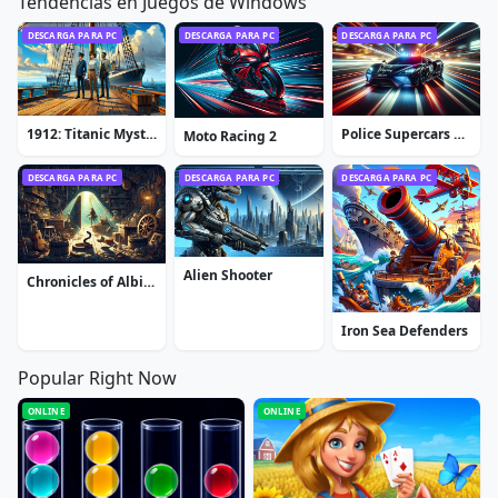
Tendencias en Juegos de Windows
DESCARGA PARA PC
DESCARGA PARA PC
DESCARGA PARA PC
1912: Titanic Mystery
Police Supercars Racing
Moto Racing 2
DESCARGA PARA PC
DESCARGA PARA PC
DESCARGA PARA PC
Alien Shooter
Chronicles of Albian: The Magic Convention
Iron Sea Defenders
Popular Right Now
ONLINE
ONLINE