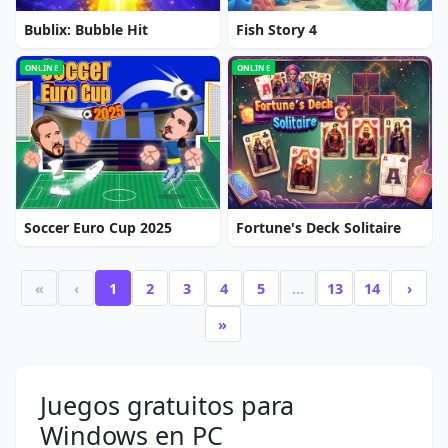
Bublix: Bubble Hit
Fish Story 4
ONLINE
ONLINE
Soccer Euro Cup 2025
Fortune's Deck Solitaire
«
‹
1
2
3
4
5
…
13
14
›
»
Juegos gratuitos para
Windows en PC