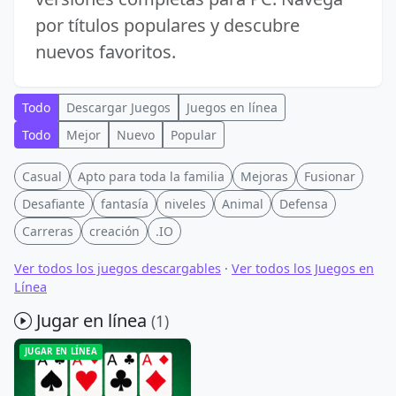
por títulos populares y descubre
nuevos favoritos.
Todo
Descargar Juegos
Juegos en línea
Todo
Mejor
Nuevo
Popular
Casual
Apto para toda la familia
Mejoras
Fusionar
Desafiante
fantasía
niveles
Animal
Defensa
Carreras
creación
.IO
Ver todos los juegos descargables
·
Ver todos los Juegos en
Línea
Jugar en línea
(1)
JUGAR EN LÍNEA