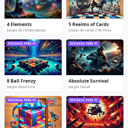
4 Elements
5 Realms of Cards
Juegos de rompecabezas
Juegos de cartas y de mesa
DESCARGA PARA PC
DESCARGA PARA PC
8 Ball Frenzy
Absolute Survival
Juegos deportivos
Juegos Casual
DESCARGA PARA PC
DESCARGA PARA PC