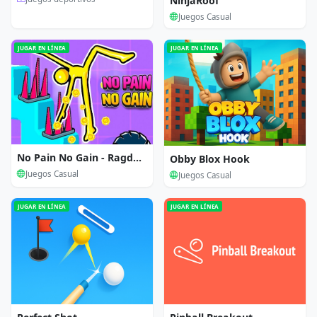
NinjaRoof
Juegos Casual
JUGAR EN LÍNEA
JUGAR EN LÍNEA
No Pain No Gain - Ragdoll Sandbox
Obby Blox Hook
Juegos Casual
Juegos Casual
JUGAR EN LÍNEA
JUGAR EN LÍNEA