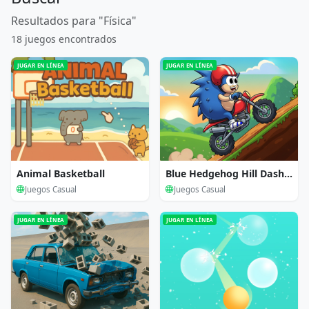
Resultados para "Física"
18 juegos encontrados
JUGAR EN LÍNEA
JUGAR EN LÍNEA
Animal Basketball
Blue Hedgehog Hill Dash Ride
Juegos Casual
Juegos Casual
JUGAR EN LÍNEA
JUGAR EN LÍNEA