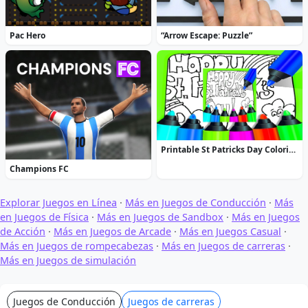
Pac Hero
“Arrow Escape: Puzzle”
Printable St Patricks Day Coloring Pages
Champions FC
Explorar Juegos en Línea
·
Más en Juegos de Conducción
·
Más
en Juegos de Física
·
Más en Juegos de Sandbox
·
Más en Juegos
de Acción
·
Más en Juegos de Arcade
·
Más en Juegos Casual
·
Más en Juegos de rompecabezas
·
Más en Juegos de carreras
·
Más en Juegos de simulación
Juegos de Conducción
Juegos de carreras