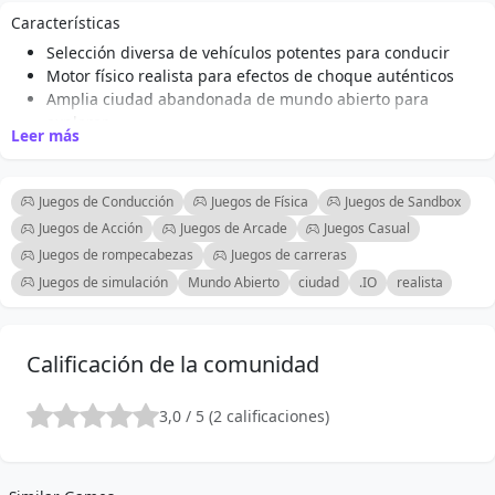
cinematográficos. Explora libremente, experimenta con
Características
la velocidad y crea tus propias escenas de choque
Selección diversa de vehículos potentes para conducir
inolvidables.
Motor físico realista para efectos de choque auténticos
Amplia ciudad abandonada de mundo abierto para
explorar
Leer más
Ángulos de cámara cinematográficos para vistas
dramáticas de choques
Aceleración de nitro para mayor velocidad y emoción
Juegos de Conducción
Juegos de Física
Juegos de Sandbox
Función de ralentización del tiempo para capturar
Juegos de Acción
Juegos de Arcade
Juegos Casual
momentos épicos
Juegos de rompecabezas
Juegos de carreras
Repara tu vehículo sobre la marcha para un juego
Juegos de simulación
Mundo Abierto
ciudad
.IO
realista
continuo
El juego libre fomenta la creatividad en acrobacias y
choques
Calificación de la comunidad
3,0 / 5 (2 calificaciones)