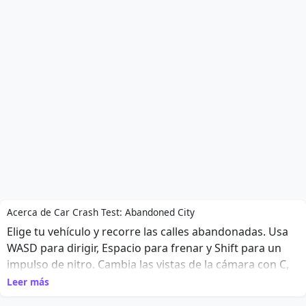
Acerca de Car Crash Test: Abandoned City
Elige tu vehículo y recorre las calles abandonadas. Usa
WASD para dirigir, Espacio para frenar y Shift para un
impulso de nitro. Cambia las vistas de la cámara con C,
repara tu coche con K y reinicia con R. Intenta ralentizar
Leer más
el tiempo con B para momentos de choque