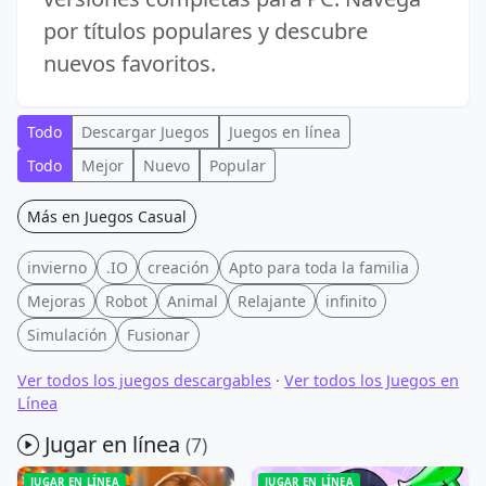
por títulos populares y descubre
nuevos favoritos.
Todo
Descargar Juegos
Juegos en línea
Todo
Mejor
Nuevo
Popular
Más en Juegos Casual
invierno
.IO
creación
Apto para toda la familia
Mejoras
Robot
Animal
Relajante
infinito
Simulación
Fusionar
Ver todos los juegos descargables
·
Ver todos los Juegos en
Línea
Jugar en línea
(7)
JUGAR EN LÍNEA
JUGAR EN LÍNEA