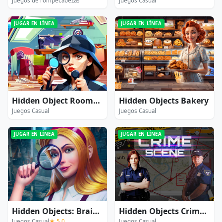
Juegos de rompecabezas
Juegos Casual
JUGAR EN LÍNEA
JUGAR EN LÍNEA
Hidden Object Rooms Exploration
Hidden Objects Bakery
Juegos Casual
Juegos Casual
JUGAR EN LÍNEA
JUGAR EN LÍNEA
Hidden Objects: Brain Teaser
Hidden Objects Crime Scene
Juegos Casual
★ 5,0
Juegos Casual