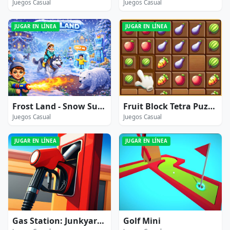
Juegos Casual
Juegos Casual
JUGAR EN LÍNEA
JUGAR EN LÍNEA
Frost Land - Snow Survival
Fruit Block Tetra Puzzle
Juegos Casual
Juegos Casual
JUGAR EN LÍNEA
JUGAR EN LÍNEA
Gas Station: Junkyard Tycoon
Golf Mini