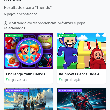
Resultados para "friends"
6 jogos encontrados
Mostrando correspondências próximas e jogos
relacionados
JOGAR ONLINE
JOGAR ONLINE
Challenge Your Friends
Rainbow Friends Hide And Seek
Jogos Casuais
Jogos de Ação
DOWNLOAD PARA PC
DOWNLOAD PARA PC