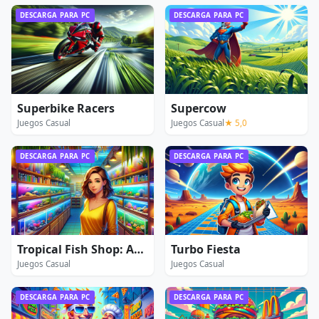
DESCARGA PARA PC
DESCARGA PARA PC
Superbike Racers
Supercow
Juegos Casual
Juegos Casual
★ 5,0
DESCARGA PARA PC
DESCARGA PARA PC
Tropical Fish Shop: Annabel's Adventure
Turbo Fiesta
Juegos Casual
Juegos Casual
DESCARGA PARA PC
DESCARGA PARA PC