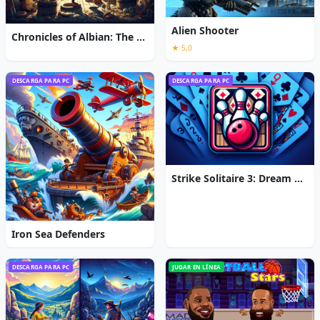
Alien Shooter
Chronicles of Albian: The Magic Convention
★ 5,0
DESCARGA PARA PC
DESCARGA PARA PC
Strike Solitaire 3: Dream Resort
Iron Sea Defenders
DESCARGA PARA PC
JUGAR EN LÍNEA