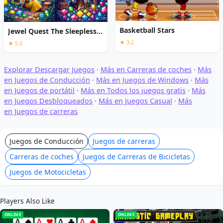
Basketball Stars
Jewel Quest The Sleepless Star
★ 3,2
★ 5,0
Explorar Descargar Juegos
·
Más en Carreras de coches
·
Más
en Juegos de Conducción
·
Más en Juegos de Windows
·
Más
en Juegos de portátil
·
Más en Todos los juegos gratis
·
Más
en Juegos Desbloqueados
·
Más en Juegos Casual
·
Más
en Juegos de carreras
Juegos de Conducción
Juegos de carreras
Carreras de coches
Juegos de Carreras de Bicicletas
Juegos de Motocicletas
Players Also Like
ONLINE
ONLINE