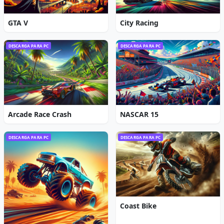
GTA V
City Racing
DESCARGA PARA PC
DESCARGA PARA PC
Arcade Race Crash
NASCAR 15
DESCARGA PARA PC
DESCARGA PARA PC
Coast Bike