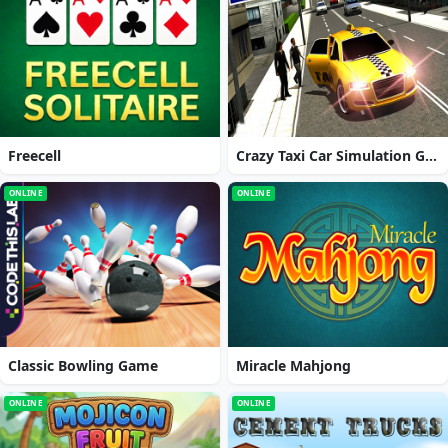
Freecell
Crazy Taxi Car Simulation Game 3D
ONLINE
ONLINE
Classic Bowling Game
Miracle Mahjong
ONLINE
ONLINE