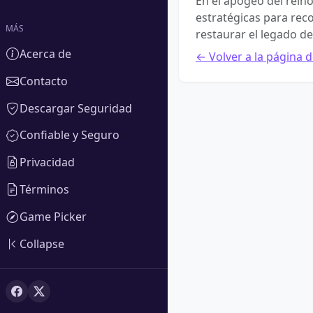
En el apogeo del rein
estratégicas para rec
MÁS
restaurar el legado d
Acerca de
← Volver a la página d
Contacto
Descargar Seguridad
Confiable y Seguro
Privacidad
Términos
Game Picker
Collapse