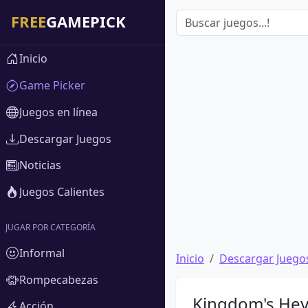
Inicio
Game Picker
Juegos en línea
Descargar Juegos
Noticias
Juegos Calientes
JUGAR POR CATEGORÍA
Informal
Inicio
Descargar Juego
Rompecabezas
Kingdom's Heyd
Acción