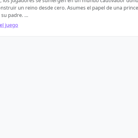
o, los jugadores se sumergen en un mundo cautivador dond
onstruir un reino desde cero. Asumes el papel de una prin
e su padre. …
el juego