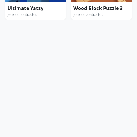
Ultimate Yatzy
Wood Block Puzzle 3
Jeux décontractés
Jeux décontractés