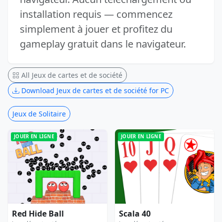
installation requis — commencez
simplement à jouer et profitez du
gameplay gratuit dans le navigateur.
All Jeux de cartes et de société
Download Jeux de cartes et de société for PC
Jeux de Solitaire
JOUER EN LIGNE
JOUER EN LIGNE
Red Hide Ball
Scala 40