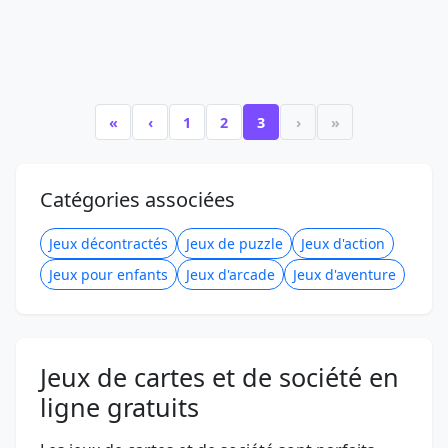
«
‹
1
2
3
›
»
Catégories associées
Jeux décontractés
Jeux de puzzle
Jeux d'action
Jeux pour enfants
Jeux d'arcade
Jeux d'aventure
Jeux de cartes et de société en
ligne gratuits