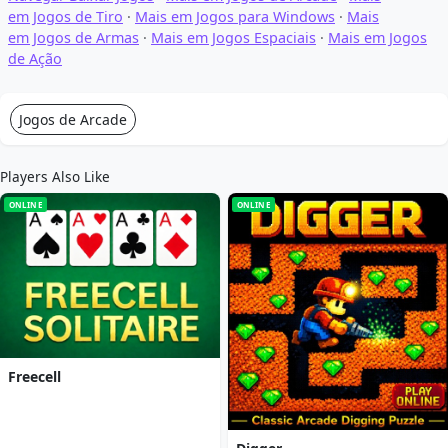
em Jogos de Tiro
·
Mais em Jogos para Windows
·
Mais
em Jogos de Armas
·
Mais em Jogos Espaciais
·
Mais em Jogos
de Ação
Jogos de Arcade
Players Also Like
ONLINE
ONLINE
Freecell