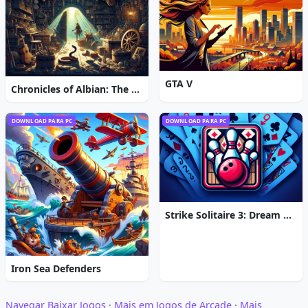
GTA V
Chronicles of Albian: The Magic Convention
DOWNLOAD PARA PC
DOWNLOAD PARA PC
Strike Solitaire 3: Dream Resort
Iron Sea Defenders
Navegar Baixar Jogos
·
Mais em Jogos de Arcade
·
Mais