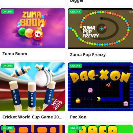
Digger
ONLINE
ONLINE
Zuma Boom
Zuma Pop Frenzy
ONLINE
ONLINE
Cricket World Cup Game 2019 Mini Ground Cricke
Pac Xon
ONLINE
ONLINE