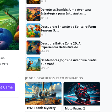
Jul 3
Derrote os Zumbis: Uma Aventura
Estratégica para Entusiastas …
Jun 18
Descubra o Encanto de Solitaire Farm
Seasons 5: …
Jun 1
Descubra Battle Zone 2D: A
Experiência Definitiva de …
Mai 23
tos
Os Melhores Jogos de Aventura Grátis
o em
que Você …
Mai 22
JOGOS GRATUITOS RECOMENDADOS
et Game
1912: Titanic Mystery
Moto Racing 2