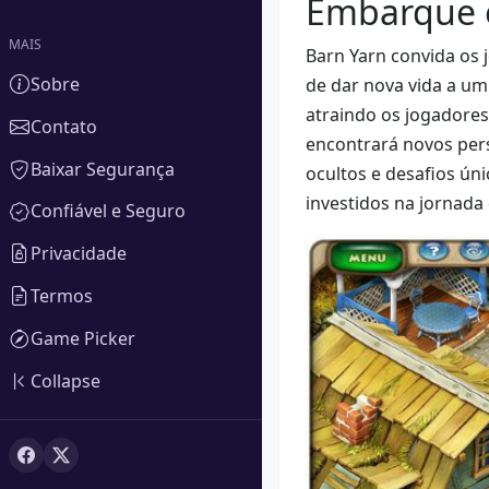
Embarque 
MAIS
Barn Yarn convida os 
Sobre
de dar nova vida a um
atraindo os jogadores
Contato
encontrará novos pers
Baixar Segurança
ocultos e desafios ún
investidos na jornada 
Confiável e Seguro
Privacidade
Termos
Game Picker
Collapse