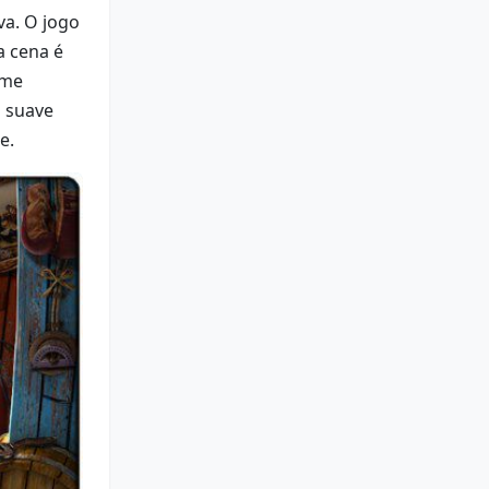
va. O jogo
a cena é
rme
a suave
e.