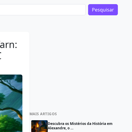
Pesquisar
arn:
C
MAIS ARTIGOS
Descubra os Mistérios da História em
Alexandre, o …