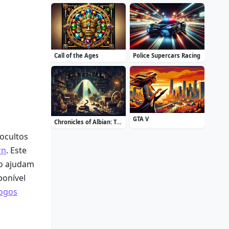
Call of the Ages
Police Supercars Racing
GTA V
Chronicles of Albian: The Magic Convention
ocultos
rn
. Este
to ajudam
ponível
Jogos