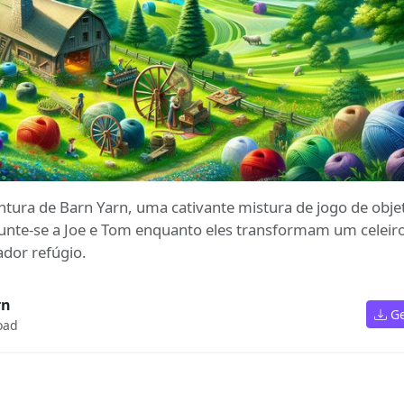
entura de Barn Yarn, uma cativante mistura de jogo de obje
Junte-se a Joe e Tom enquanto eles transformam um celeir
dor refúgio.
rn
G
oad