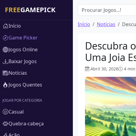
Início
Notícias
Descu
Início
Game Picker
Descubra o
Jogos Online
Uma Joia E
Baixar Jogos
Abril 30, 2026
4 min
Notícias
Jogos Quentes
JOGAR POR CATEGORIA
Casual
Quebra-cabeça
Ação