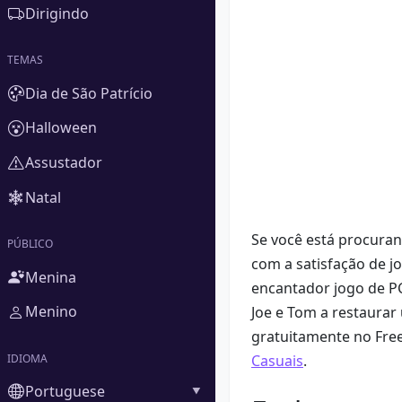
Dirigindo
TEMAS
Dia de São Patrício
Halloween
Assustador
Natal
Se você está procura
PÚBLICO
com a satisfação de j
Menina
encantador jogo de P
Menino
Joe e Tom a restaurar
gratuitamente no Free
Casuais
.
IDIOMA
Portuguese