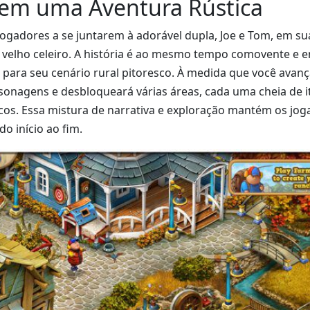
em uma Aventura Rústica
jogadores a se juntarem à adorável dupla, Joe e Tom, em s
 velho celeiro. A história é ao mesmo tempo comovente e e
 para seu cenário rural pitoresco. À medida que você avanç
onagens e desbloqueará várias áreas, cada uma cheia de i
icos. Essa mistura de narrativa e exploração mantém os jo
do início ao fim.