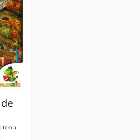
 de
s têm a
e