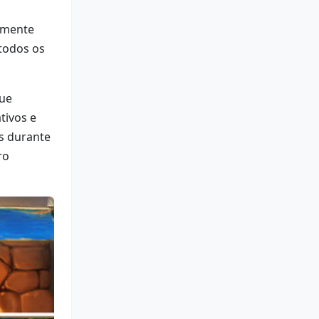
damente
 todos os
que
tivos e
s durante
ro