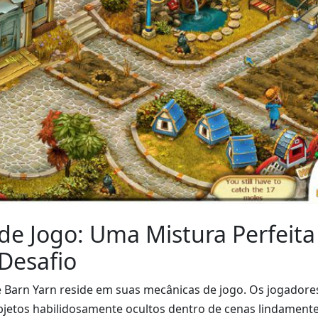
de Jogo: Uma Mistura Perfeita
 Desafio
 Barn Yarn reside em suas mecânicas de jogo. Os jogadore
bjetos habilidosamente ocultos dentro de cenas lindament