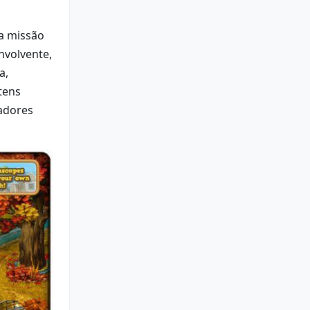
ua missão
nvolvente,
a,
tens
gadores