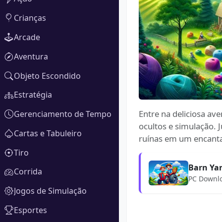
Crianças
Arcade
Aventura
Objeto Escondido
Estratégia
Entre na deliciosa av
Gerenciamento de Tempo
ocultos e simulação. 
Cartas e Tabuleiro
ruínas em um encanta
Tiro
Barn Ya
Corrida
PC Downl
Jogos de Simulação
Esportes