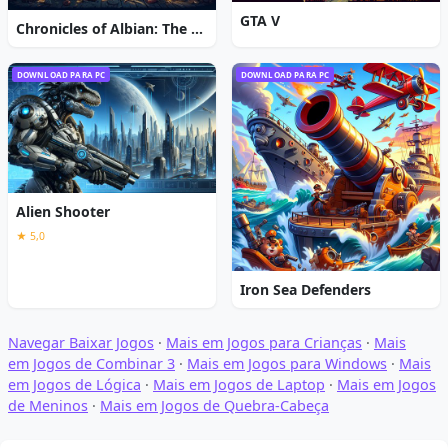
GTA V
Chronicles of Albian: The Magic Convention
DOWNLOAD PARA PC
DOWNLOAD PARA PC
Alien Shooter
★ 5,0
Iron Sea Defenders
Navegar Baixar Jogos
·
Mais em Jogos para Crianças
·
Mais
em Jogos de Combinar 3
·
Mais em Jogos para Windows
·
Mais
em Jogos de Lógica
·
Mais em Jogos de Laptop
·
Mais em Jogos
de Meninos
·
Mais em Jogos de Quebra-Cabeça