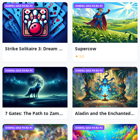
DOWNLOAD PARA PC
DOWNLOAD PARA PC
Strike Solitaire 3: Dream Resort
Supercow
★ 5,0
DOWNLOAD PARA PC
DOWNLOAD PARA PC
7 Gates: The Path to Zamolxes
Aladin and the Enchanted Lamp: Extended Edition
DOWNLOAD PARA PC
DOWNLOAD PARA PC