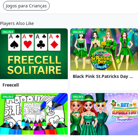
Jogos para Crianças
Players Also Like
ONLINE
ONLINE
Black Pink St.Patricks Day Concert
Freecell
ONLINE
ONLINE