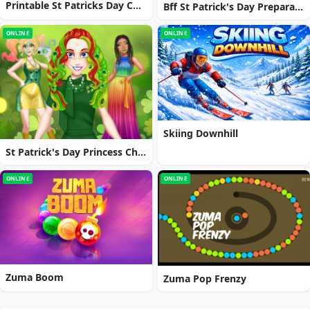
Printable St Patricks Day Coloring Pages
Bff St Patrick's Day Preparation
ONLINE
ONLINE
Skiing Downhill
St Patrick's Day Princess Challenge
ONLINE
ONLINE
Zuma Boom
Zuma Pop Frenzy