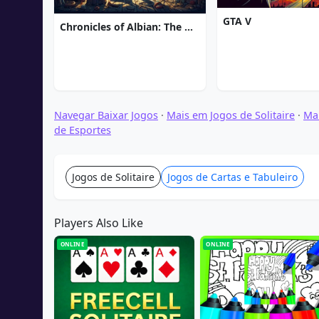
GTA V
Chronicles of Albian: The Magic Convention
Navegar Baixar Jogos
·
Mais em Jogos de Solitaire
·
Mai
de Esportes
Jogos de Solitaire
Jogos de Cartas e Tabuleiro
Players Also Like
ONLINE
ONLINE