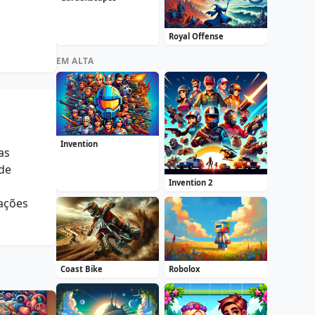
Royal Offense
EM ALTA
Invention
as
 de
Invention 2
ações
Coast Bike
Robolox