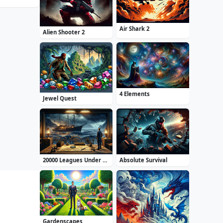
Air Shark 2
Alien Shooter 2
4 Elements
Jewel Quest
20000 Leagues Under the Sea: Captain Nemo
Absolute Survival
Gardenscapes