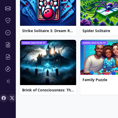
Strike Solitaire 3: Dream Resort
Spider Solitaire
DOWNLOAD PARA PC
DOWNLOAD PARA PC
Family Puzzle
Brink of Consciousness: The Lonely Hearts Murders