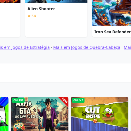
Alien Shooter
★ 5,0
Iron Sea Defender
s em Jogos de Estratégia
·
Mais em Jogos de Quebra-Cabeça
·
Mai
ONLINE
ONLINE