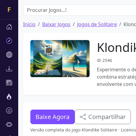
Início
Baixar Jogos
Jogos de Solitaire
Klond
Klondik
2546
Experimente o de
combina estraté
envolvente com v
Baixe Agora
Compartilhar
Versão completa do jogo Klondike Solitaire · Licen