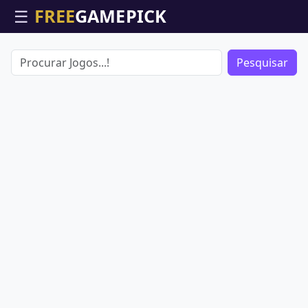
☰
Pesquisar