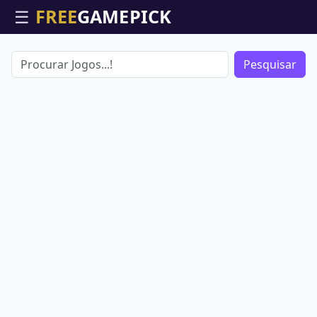
☰
Pesquisar