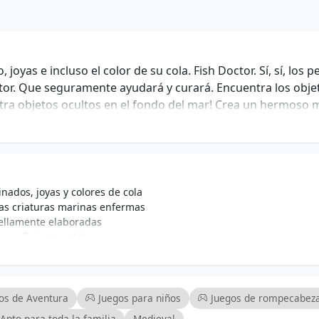
joyas e incluso el color de su cola. Fish Doctor. Sí, sí, los p
tor. Que seguramente ayudará y curará. Encuentra los obje
ntra objetos ocultos en el fondo del mar! Crea un hermoso
bmarinos a tu gusto. Ecología. La gente a menudo contami
lva a los peces, haz que el fondo marino sea más limpio!
inados, joyas y colores de cola
las criaturas marinas enfermas
ellamente elaboradas
 reflejar tu estilo
 el océano y proteger la vida marina
 animaciones que dan vida al mundo submarino
es de todas las edades
es de observación y creatividad
os de Aventura
Juegos para niños
Juegos de rompecabez
Apto para toda la familia
Medieval