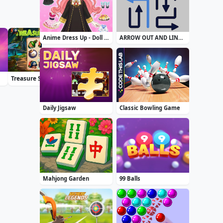
Anime Dress Up - Doll Dress Up
ARROW OUT AND LINKER
Treasure Seeker
Blackriver Mystery. Hidden Objects
Daily Solitaire Mahjong Classic
Daily Jigsaw
Classic Bowling Game
Mahjong Garden
99 Balls