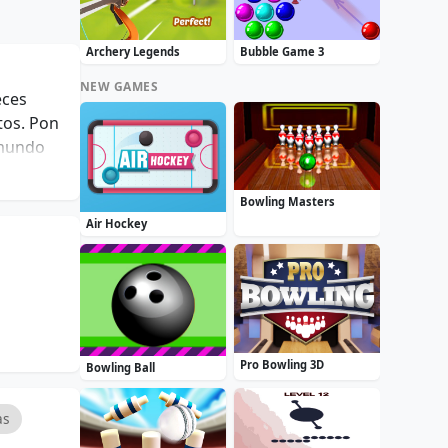
Archery Legends
Bubble Game 3
NEW GAMES
eces
tos. Pon
 mundo
na
Bowling Masters
Air Hockey
Pro Bowling 3D
Bowling Ball
as