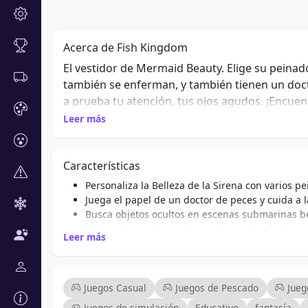
Acerca de Fish Kingdom
El vestidor de Mermaid Beauty. Elige su peinado, 
también se enferman, y también tienen un doc
a prueba tu atención, tus ojos agudos. ¡Encue
marino. Decora el mundo de los habitantes su
Leer más
nuestro mar. Pon el fondo marino en orden. ¡Sa
Características
Personaliza la Belleza de la Sirena con varios pe
Juega el papel de un doctor de peces y cuida a 
Busca objetos ocultos en escenas submarinas b
Crea y decora tu propio mundo marino único para
Leer más
Participa en actividades ecológicas para limpiar
Disfruta de gráficos coloridos y encantadoras
Juego en línea accesible adecuado para jugador
Desafíos interactivos que mejoran las habilidad
Juegos Casual
Juegos de Pescado
Jueg
Juegos de simulación
Educativo
fantasía