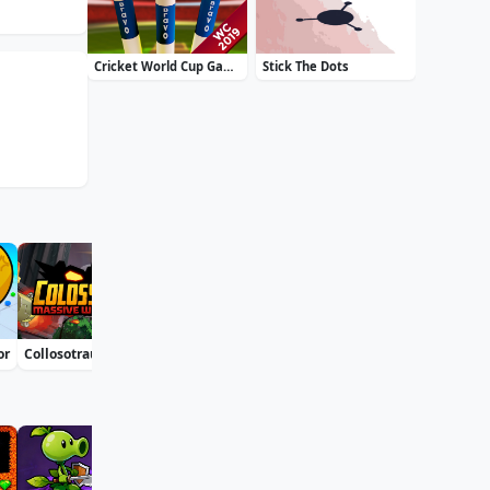
Cricket World Cup Game 2019 Mini Ground Cricke
Stick The Dots
or
Collosotraun
Bublix: Bubble Hit
Soccer Euro Cup 2025