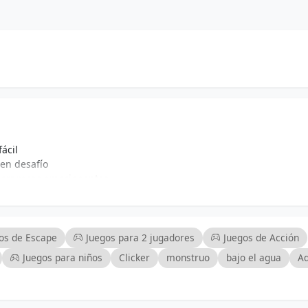
ácil
en desafío
sorpresas emocionantes
res regresando
periencia de pesca
os de Escape
Juegos para 2 jugadores
Juegos de Acción
Juegos para niños
Clicker
monstruo
bajo el agua
Ad