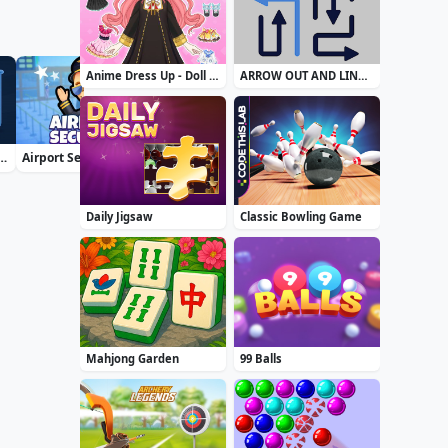
Anime Dress Up - Doll Dress Up
ARROW OUT AND LINKER
rt Water Color Puzzle
Airport Security
Zuma Boom
Treasure Seeker
Daily Jigsaw
Classic Bowling Game
Mahjong Garden
99 Balls