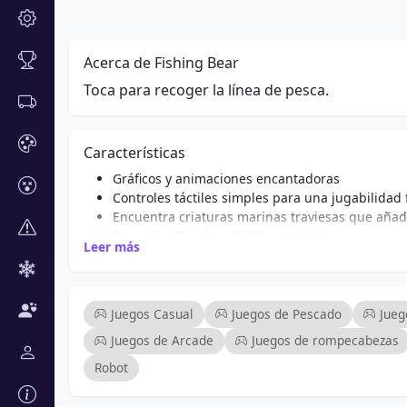
Acerca de Fishing Bear
Toca para recoger la línea de pesca.
Características
Gráficos y animaciones encantadoras
Controles táctiles simples para una jugabilidad f
Encuentra criaturas marinas traviesas que añad
Descubre Conchas del Tesoro misteriosas para 
Leer más
Atrapa una variedad de peces coloridos
Perfecto para niños y jugadores casuales
Jugabilidad adictiva que mantiene a los jugado
Divertidos efectos de sonido que mejoran la ex
Juegos Casual
Juegos de Pescado
Jueg
Juegos de Arcade
Juegos de rompecabezas
Robot