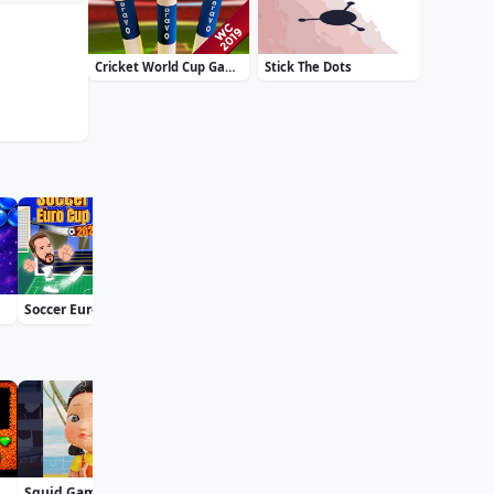
Cricket World Cup Game 2019 Mini Ground Cricke
Stick The Dots
Soccer Euro Cup 2025
Moto X3M: Spooky Land
Bff St Patricks Day Look
Squid Game Jigsaw
Plant Merge: Zombie War
Pac Hero