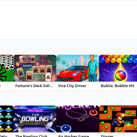
e
Fortune's Deck Solitaire
Vice City Driver
Bublix: Bubble Hit
UFO Arkanoid Deluxe
The Bowling Club
Air Hockey Game
Digger