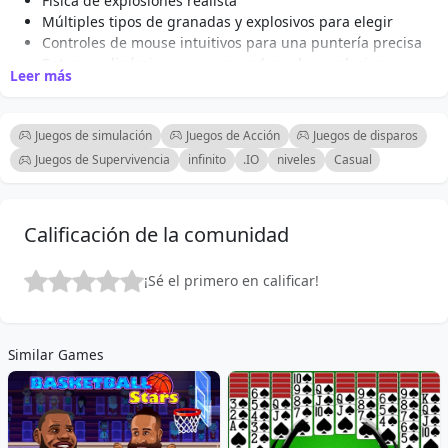
Física de explosiones realista
Múltiples tipos de granadas y explosivos para elegir
Controles de mouse intuitivos para una puntería precisa
Entornos dinámicos que responden a las explosiones
Leer más
Modo desafío con objetivos y recompensas específicas
Rejugabilidad infinita con diferentes escenarios
Gráficos impresionantes y efectos de sonido para una
Juegos de simulación
Juegos de Acción
Juegos de disparos
jugabilidad inmersiva
Juegos de Supervivencia
infinito
.IO
niveles
Casual
Capacidad de crear configuraciones explosivas
personalizadas
Modo multijugador para desafíos explosivos competitivos
Calificación de la comunidad
Logros desbloqueables para jugadores hábiles
¡Sé el primero en calificar!
Similar Games