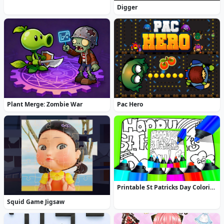
Digger
Plant Merge: Zombie War
Pac Hero
Printable St Patricks Day Coloring Pages
Squid Game Jigsaw