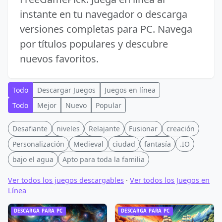
instante en tu navegador o descarga
versiones completas para PC. Navega
por títulos populares y descubre
nuevos favoritos.
Todo
Descargar Juegos
Juegos en línea
Todo
Mejor
Nuevo
Popular
Desafiante
niveles
Relajante
Fusionar
creación
Personalización
Medieval
ciudad
fantasía
.IO
bajo el agua
Apto para toda la familia
Ver todos los juegos descargables
·
Ver todos los Juegos en
Línea
DESCARGA PARA PC
DESCARGA PARA PC