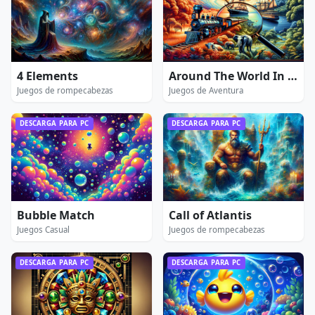
4 Elements
Around The World In 80 Days Extended Edition
Juegos de rompecabezas
Juegos de Aventura
DESCARGA PARA PC
DESCARGA PARA PC
Bubble Match
Call of Atlantis
Juegos Casual
Juegos de rompecabezas
DESCARGA PARA PC
DESCARGA PARA PC