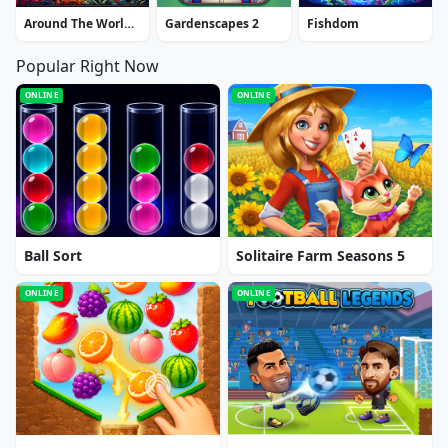
Around The World In 80 Days Extended Edition
Gardenscapes 2
Fishdom
Popular Right Now
ONLINE
ONLINE
Ball Sort
Solitaire Farm Seasons 5
ONLINE
ONLINE