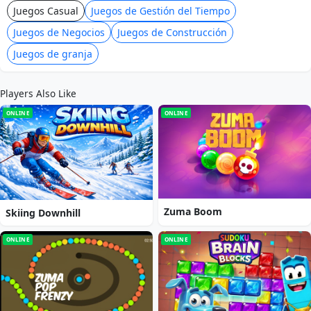
Juegos Casual
Juegos de Gestión del Tiempo
Juegos de Negocios
Juegos de Construcción
Juegos de granja
Players Also Like
ONLINE
ONLINE
Zuma Boom
Skiing Downhill
ONLINE
ONLINE