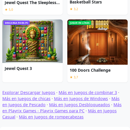
Basketball Stars
Jewel Quest The Sleepless Star
★ 3,2
★ 5,0
DESCARGA PARA PC
JUGAR EN LÍNEA
Jewel Quest 3
100 Doors Challenge
★ 3,7
Explorar Descargar Juegos
·
Más en Juegos de combinar 3
·
Más en Juegos de chicas
·
Más en Juegos de Windows
·
Más
en Juegos de Pescado
·
Más en Juegos Desbloqueados
·
Más
en Playrix Games - Playrix Games para PC
·
Más en Juegos
Casual
·
Más en Juegos de rompecabezas