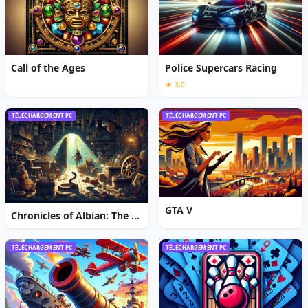
Call of the Ages
Police Supercars Racing
★ 3,0
TÉLÉCHARGEMENT PC
TÉLÉCHARGEMENT PC
GTA V
Chronicles of Albian: The Magic Convention
TÉLÉCHARGEMENT PC
TÉLÉCHARGEMENT PC