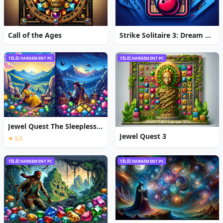
Call of the Ages
Strike Solitaire 3: Dream Resort
TÉLÉCHARGEMENT PC
TÉLÉCHARGEMENT PC
Jewel Quest The Sleepless Star
Jewel Quest 3
★ 5,0
TÉLÉCHARGEMENT PC
TÉLÉCHARGEMENT PC