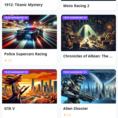
1912: Titanic Mystery
Moto Racing 2
TÉLÉCHARGEMENT PC
TÉLÉCHARGEMENT PC
Police Supercars Racing
Chronicles of Albian: The Magic Convention
★ 3,0
TÉLÉCHARGEMENT PC
TÉLÉCHARGEMENT PC
GTA V
Alien Shooter
★ 5,0