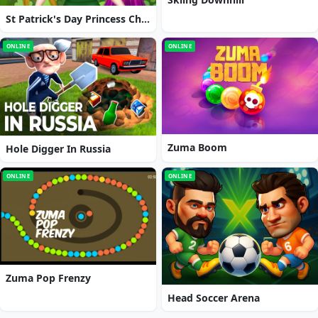
St Patrick's Day Princess Challenge
ONLINE
ONLINE
Zuma Boom
Hole Digger In Russia
ONLINE
ONLINE
Zuma Pop Frenzy
Head Soccer Arena