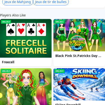
Jeux de Mahjong
Jeux de tir de bulles
Players Also Like
ONLINE
ONLINE
Black Pink St.Patricks Day Concert
Freecell
ONLINE
ONLINE
Skiing Downhill