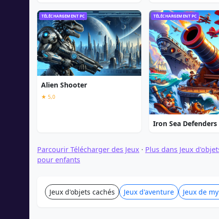
TÉLÉCHARGEMENT PC
TÉLÉCHARGEMENT PC
Alien Shooter
★ 5,0
Iron Sea Defenders
Parcourir Télécharger des Jeux
·
Plus dans Jeux d'obje
pour enfants
Jeux d'objets cachés
Jeux d'aventure
Jeux de my