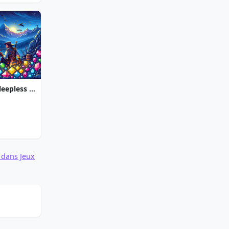
Jewel Quest The Sleepless Star
 dans Jeux