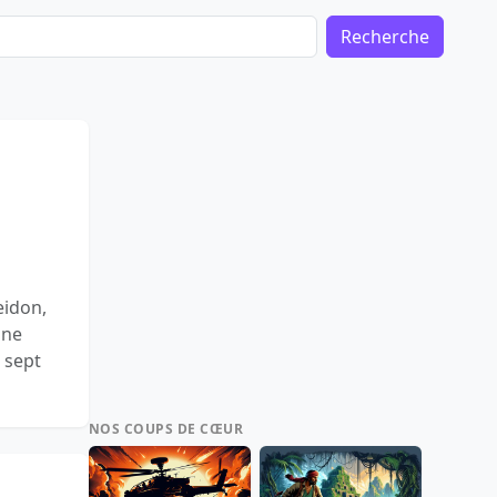
Recherche
eidon,
une
 sept
NOS COUPS DE CŒUR