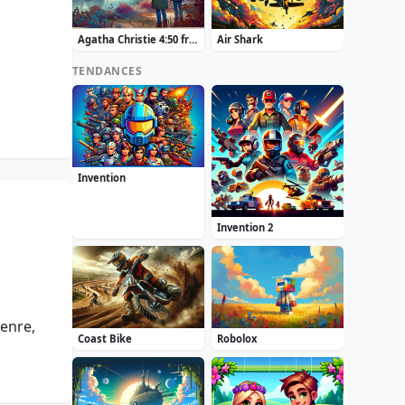
Agatha Christie 4:50 from Paddington
Air Shark
TENDANCES
Invention
Invention 2
enre,
Coast Bike
Robolox