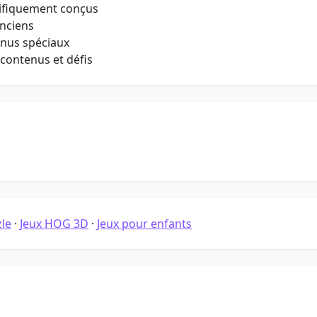
ifiquement conçus
anciens
onus spéciaux
contenus et défis
zle
·
Jeux HOG 3D
·
Jeux pour enfants