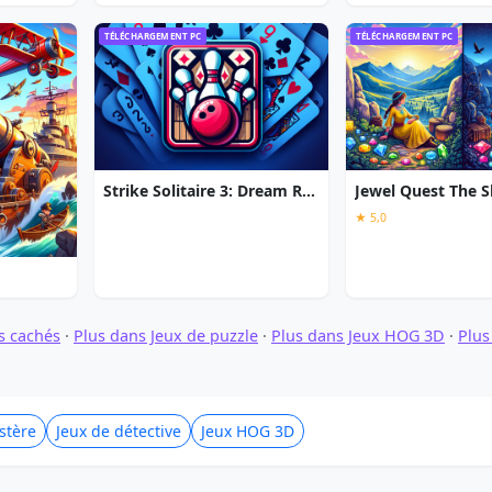
TÉLÉCHARGEMENT PC
TÉLÉCHARGEMENT PC
Strike Solitaire 3: Dream Resort
★ 5,0
ts cachés
·
Plus dans Jeux de puzzle
·
Plus dans Jeux HOG 3D
·
Plus
stère
Jeux de détective
Jeux HOG 3D