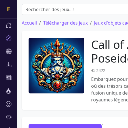
Accueil
Télécharger des jeux
Jeux d'objets c
Call of
Posei
2472
Embarquez pour u
où des trésors c
fusion unique de
royaumes légend