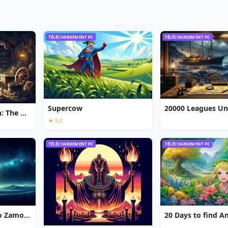
TÉLÉCHARGEMENT PC
TÉLÉCHARGEMENT PC
Supercow
Chronicles of Albian: The Magic Convention
★ 5,0
TÉLÉCHARGEMENT PC
TÉLÉCHARGEMENT PC
7 Gates: The Path to Zamolxes
20 Days to find 