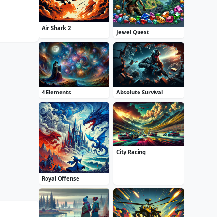
Air Shark 2
Jewel Quest
4 Elements
Absolute Survival
City Racing
Royal Offense