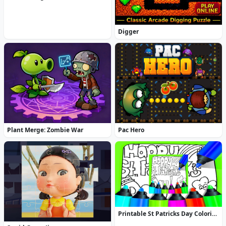
Digger
Plant Merge: Zombie War
Pac Hero
Printable St Patricks Day Coloring Pages