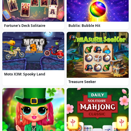
Fortune's Deck Solitaire
Bublix: Bubble Hit
Moto X3M: Spooky Land
Treasure Seeker