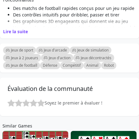
Des matchs de football rapides conçus pour un jeu rapide
Des contrôles intuitifs pour dribbler, passer et tirer
Des graphismes 3D engageants qui donnent vie au jeu
Un gameplay dynamique avec des réactions en temps réel
Lire la suite
aux pertes de balle
Affrontez des joueurs du monde entier
Deux mi-temps rapides pour maintenir l'action
Jeux de sport
Jeux d'arcade
Jeux de simulation
Parfait pour les joueurs occasionnels et les fans de
Jeux à 2 joueurs
Jeux d'action
Jeux décontractés
football
Jeux de football
Défense
Compétitif
Animal
Robot
Mises à jour régulières avec de nouveaux défis et
fonctionnalités
Évaluation de la communauté
Soyez le premier à évaluer !
Similar Games