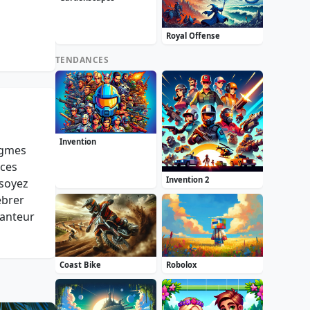
Royal Offense
TENDANCES
Invention
nigmes
ices
Invention 2
 soyez
ébrer
hanteur
Coast Bike
Robolox