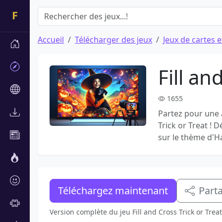
Accueil
Télécharger des jeux
Jeux de cartes e
Fill an
1655
Partez pour une 
Trick or Treat ! 
sur le thème d'H
Téléchargez maintenant
Part
Version complète du jeu Fill and Cross Trick or Tre