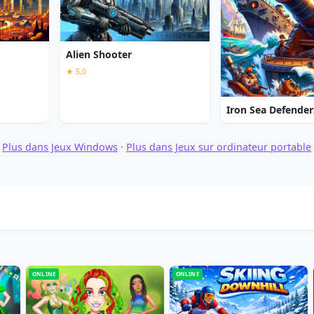
Alien Shooter
★ 5,0
Iron Sea Defender
·
Plus dans Jeux Windows
·
Plus dans Jeux sur ordinateur portable
ONLINE
ONLINE