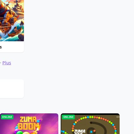
s
·
Plus
ONLINE
ONLINE