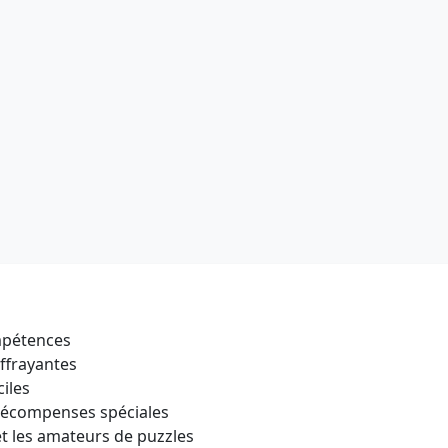
mpétences
effrayantes
ciles
récompenses spéciales
et les amateurs de puzzles