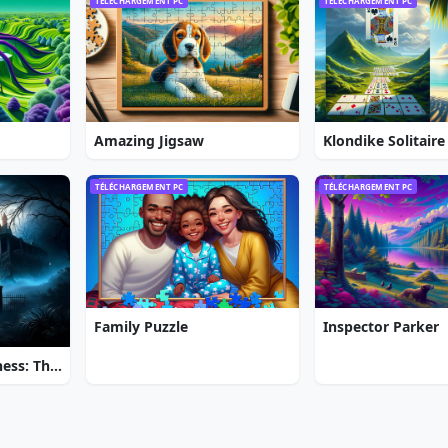
TÉLÉCHARGEMENT PC
TÉLÉCHARGEMENT PC
Amazing Jigsaw
Klondike Solitaire
TÉLÉCHARGEMENT PC
TÉLÉCHARGEMENT PC
Family Puzzle
Inspector Parker
Brink of Consciousness: The Lonely Hearts Murders