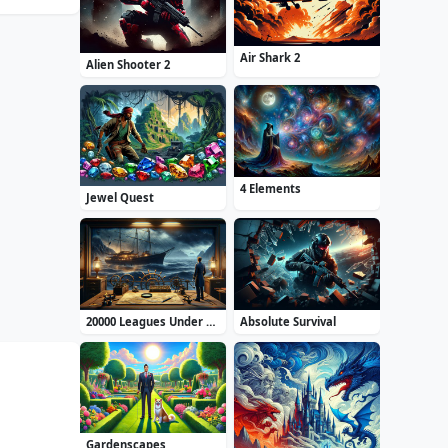
Air Shark 2
Alien Shooter 2
4 Elements
Jewel Quest
20000 Leagues Under the Sea: Captain Nemo
Absolute Survival
Gardenscapes