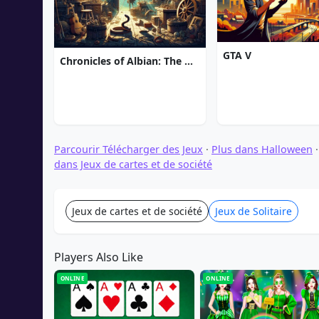
GTA V
Chronicles of Albian: The Magic Convention
Parcourir Télécharger des Jeux
·
Plus dans Halloween
dans Jeux de cartes et de société
Jeux de cartes et de société
Jeux de Solitaire
Players Also Like
ONLINE
ONLINE