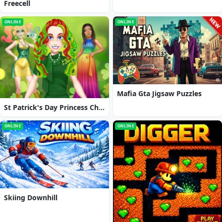
Freecell
ONLINE
ONLINE
Mafia Gta Jigsaw Puzzles
St Patrick's Day Princess Challenge
ONLINE
ONLINE
Skiing Downhill