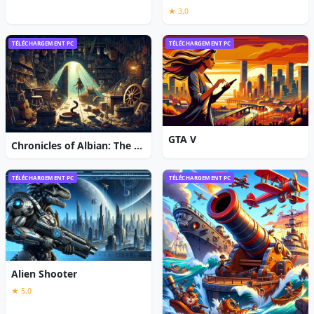
★ 3,0
TÉLÉCHARGEMENT PC
TÉLÉCHARGEMENT PC
GTA V
Chronicles of Albian: The Magic Convention
TÉLÉCHARGEMENT PC
TÉLÉCHARGEMENT PC
Alien Shooter
★ 5,0