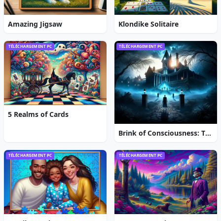
Amazing Jigsaw
Klondike Solitaire
TÉLÉCHARGEMENT PC
TÉLÉCHARGEMENT PC
5 Realms of Cards
Brink of Consciousness: The Lonely Hearts Murders
TÉLÉCHARGEMENT PC
TÉLÉCHARGEMENT PC