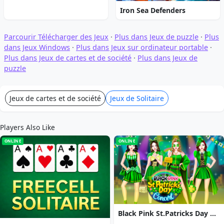
Iron Sea Defenders
Parcourir Télécharger des Jeux
·
Plus dans Jeux de puzzle
·
Plus
dans Jeux Windows
·
Plus dans Jeux sur ordinateur portable
·
Plus dans Jeux de cartes et de société
·
Plus dans Jeux de
puzzle
Jeux de cartes et de société
Jeux de Solitaire
Players Also Like
ONLINE
ONLINE
Black Pink St.Patricks Day Concert