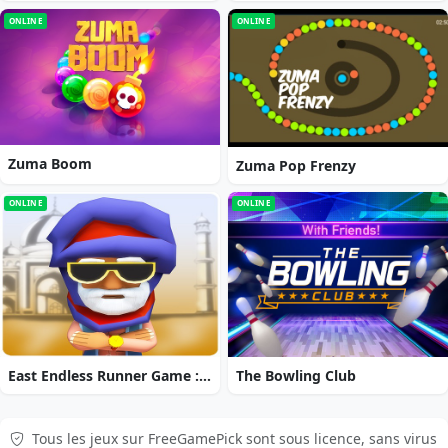
ONLINE
ONLINE
Zuma Boom
Zuma Pop Frenzy
ONLINE
ONLINE
East Endless Runner Game : Prince Rash Adventure
The Bowling Club
Tous les jeux sur FreeGamePick sont sous licence, sans virus