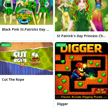
Black Pink St.Patricks Day Concert
St Patrick's Day Princess Challenge
ONLINE
ONLINE
Cut The Rope
Digger