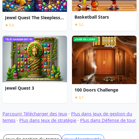
Basketball Stars
Jewel Quest The Sleepless Star
★ 3,2
★ 5,0
TÉLÉCHARGEMENT PC
JOUER EN LIGNE
Jewel Quest 3
100 Doors Challenge
★ 3,7
Parcourir Télécharger des Jeux
·
Plus dans Jeux de gestion du
temps
·
Plus dans Jeux de stratégie
·
Plus dans Défense de tour