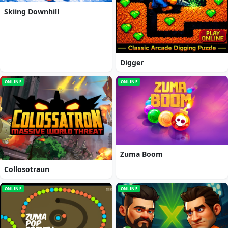
Skiing Downhill
Digger
ONLINE
ONLINE
Zuma Boom
Collosotraun
ONLINE
ONLINE