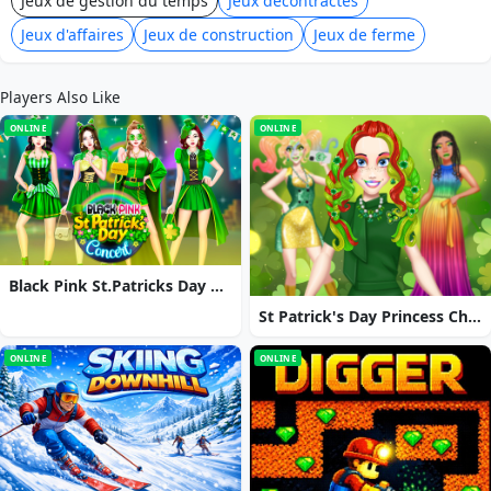
Jeux de gestion du temps
Jeux décontractés
Jeux d'affaires
Jeux de construction
Jeux de ferme
Players Also Like
ONLINE
ONLINE
Black Pink St.Patricks Day Concert
St Patrick's Day Princess Challenge
ONLINE
ONLINE