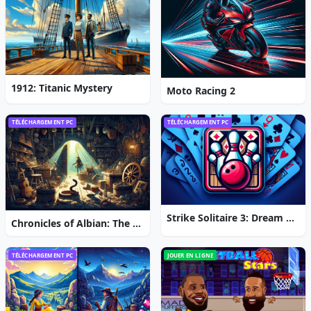
1912: Titanic Mystery
Moto Racing 2
TÉLÉCHARGEMENT PC
TÉLÉCHARGEMENT PC
Strike Solitaire 3: Dream Resort
Chronicles of Albian: The Magic Convention
TÉLÉCHARGEMENT PC
JOUER EN LIGNE