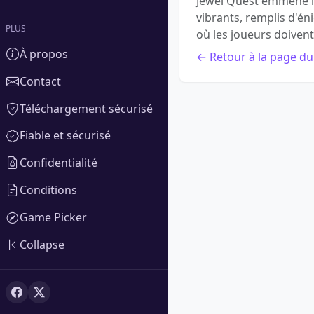
Jewel Quest emmène l
vibrants, remplis d'é
PLUS
où les joueurs doiven
À propos
← Retour à la page du
Contact
Téléchargement sécurisé
Fiable et sécurisé
Confidentialité
Conditions
Game Picker
Collapse