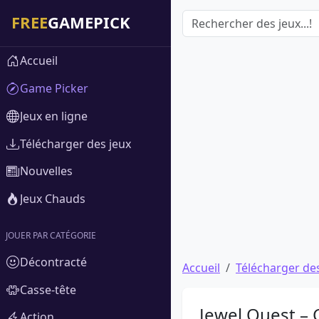
Accueil
Game Picker
Jeux en ligne
Télécharger des jeux
Nouvelles
Jeux Chauds
JOUER PAR CATÉGORIE
Décontracté
Accueil
Télécharger des
Casse-tête
Jewel Quest – 
Action