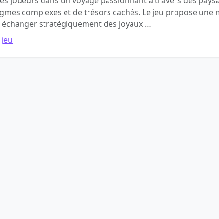
es joueurs dans un voyage passionnant à travers des pays
nigmes complexes et de trésors cachés. Le jeu propose une
t échanger stratégiquement des joyaux …
 jeu