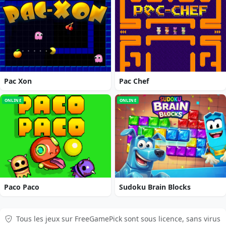
Pac Xon
Pac Chef
ONLINE
ONLINE
Paco Paco
Sudoku Brain Blocks
Tous les jeux sur FreeGamePick sont sous licence, sans virus