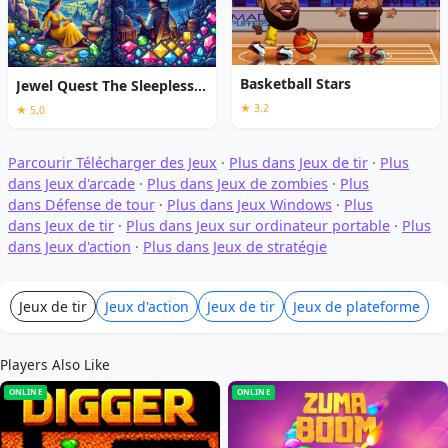
Basketball Stars
Jewel Quest The Sleepless Star
★ 3,2
★ 5,0
Parcourir Télécharger des Jeux
·
Plus dans Jeux de tir
·
Plus
dans Jeux d'arcade
·
Plus dans Jeux de zombies
·
Plus
dans Défense de tour
·
Plus dans Jeux Windows
·
Plus
dans Jeux de tir
·
Plus dans Jeux sur ordinateur portable
·
Plus
dans Jeux d'action
·
Plus dans Jeux de stratégie
Jeux de tir
Jeux d'action
Jeux de tir
Jeux de plateforme
Players Also Like
ONLINE
ONLINE