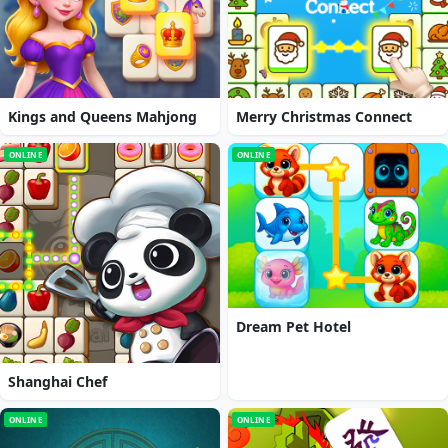
Kings and Queens Mahjong
Merry Christmas Connect
ONLINE
ONLINE
Dream Pet Hotel
Shanghai Chef
ONLINE
ONLINE