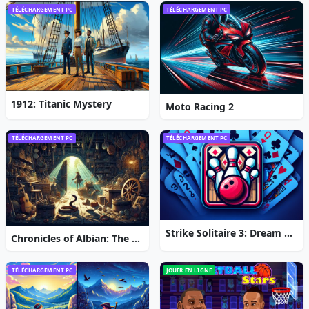
TÉLÉCHARGEMENT PC
TÉLÉCHARGEMENT PC
1912: Titanic Mystery
Moto Racing 2
TÉLÉCHARGEMENT PC
TÉLÉCHARGEMENT PC
Strike Solitaire 3: Dream Resort
Chronicles of Albian: The Magic Convention
TÉLÉCHARGEMENT PC
JOUER EN LIGNE