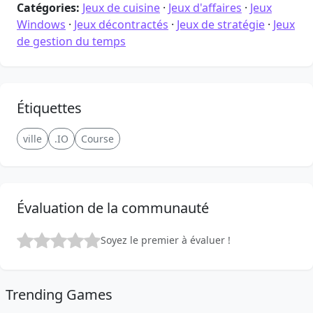
Catégories:
Jeux de cuisine
·
Jeux d'affaires
·
Jeux
Windows
·
Jeux décontractés
·
Jeux de stratégie
·
Jeux
de gestion du temps
Étiquettes
ville
.IO
Course
Évaluation de la communauté
Soyez le premier à évaluer !
Trending Games