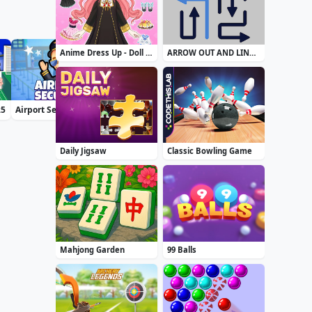
Anime Dress Up - Doll Dress Up
ARROW OUT AND LINKER
25
Airport Security
Zuma Boom
Treasure Seeker
Daily Jigsaw
Classic Bowling Game
Mahjong Garden
99 Balls