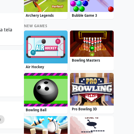
Archery Legends
Bubble Game 3
NEW GAMES
a tela
Bowling Masters
Air Hockey
Pro Bowling 3D
Bowling Ball
o