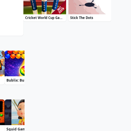
Cricket World Cup Game 2019 Mini Ground Cricke
Stick The Dots
Bublix: Bubble Hit
Moto X3M: Spooky Land
Bff St Patricks Day Look
Squid Game Jigsaw
Plant Merge: Zombie War
Pac Hero