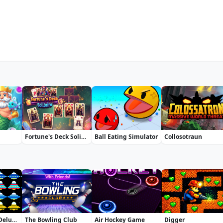
Fortune's Deck Solitaire
Ball Eating Simulator
Collosotraun
UFO Arkanoid Deluxe
The Bowling Club
Air Hockey Game
Digger