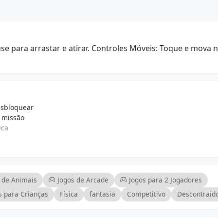
 para arrastar e atirar. Controles Móveis: Toque e mova n
esbloquear
 missão
ica
s únicas
 experiência de jogo
r para todas as idades
ionantes
rescentam ao charme
 de Animais
Jogos de Arcade
Jogos para 2 Jogadores
s para Crianças
Física
fantasia
Competitivo
Descontraíd