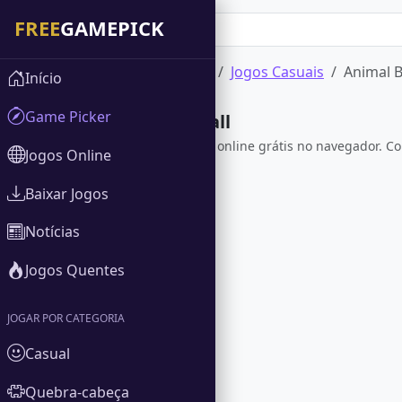
Início
Jogos Online
Jogos Casuais
Animal B
Início
Game Picker
Animal Basketball
Jogue Animal Basketball online grátis no navegador. 
Jogos Online
Baixar Jogos
Notícias
Jogos Quentes
JOGAR POR CATEGORIA
Casual
Quebra-cabeça