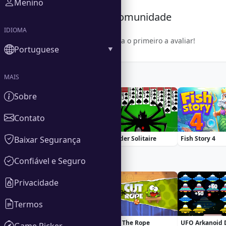
Menino
Avaliação da Comunidade
IDIOMA
Seja o primeiro a avaliar!
Portuguese
MAIS
Similar Games
Sobre
Contato
Baixar Segurança
Freecell
Spider Solitaire
Fish Story 4
Confiável e Seguro
Trending Games
Privacidade
Termos
Fierce Battle Breakout
Cut The Rope
Game Picker