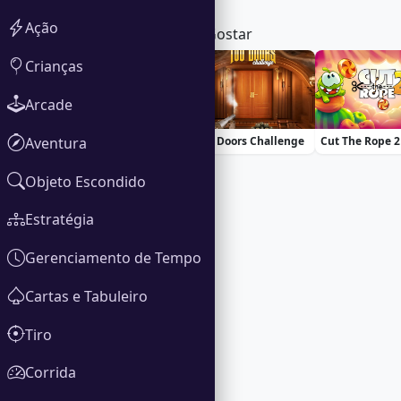
Ação
Você Também Pode Gostar
Crianças
Arcade
Aventura
Basketball Stars
100 Doors Challenge
Cut The Rope 2
Objeto Escondido
Estratégia
Gerenciamento de Tempo
Cartas e Tabuleiro
Tiro
Corrida