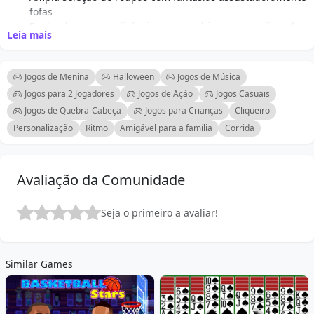
fofas
Penteados personalizáveis para combinar com o clima de
Leia mais
Halloween
Acessórios festivos como chapéus, máscaras e joias
Controles intuitivos para um estilo sem esforço
Jogos de Menina
Halloween
Jogos de Música
Ambiente de palco interativo para uma sensação de
Jogos para 2 Jogadores
Jogos de Ação
Jogos Casuais
concerto
Jogos de Quebra-Cabeça
Jogos para Crianças
Cliqueiro
Adequado para crianças e entusiastas da moda
Personalização
Ritmo
Amigável para a família
Corrida
Incentiva a criatividade e a autoexpressão
Avaliação da Comunidade
Seja o primeiro a avaliar!
Similar Games