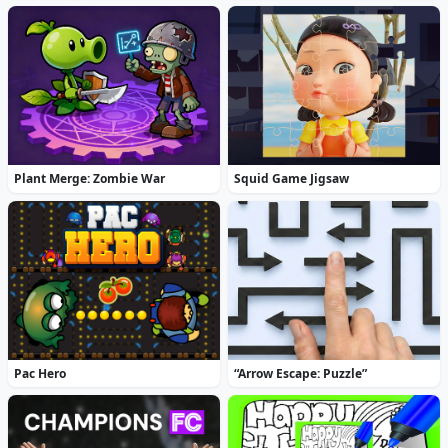
Plant Merge: Zombie War
Squid Game Jigsaw
Pac Hero
“Arrow Escape: Puzzle”