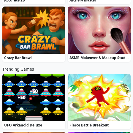
Accurate 2D
Archery Master
Crazy Bar Brawl
ASMR Makeover & Makeup Studio
Trending Games
UFO Arkanoid Deluxe
Fierce Battle Breakout