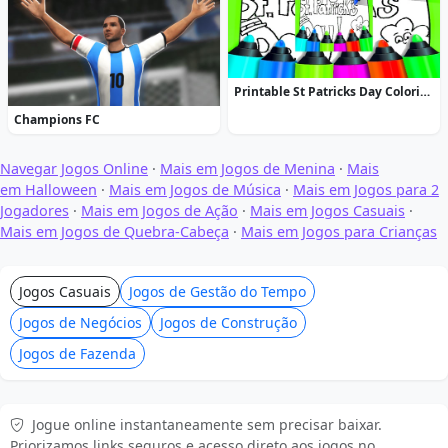
Printable St Patricks Day Coloring Pages
Champions FC
Navegar Jogos Online
·
Mais em Jogos de Menina
·
Mais
em Halloween
·
Mais em Jogos de Música
·
Mais em Jogos para 2
Jogadores
·
Mais em Jogos de Ação
·
Mais em Jogos Casuais
·
Mais em Jogos de Quebra-Cabeça
·
Mais em Jogos para Crianças
Jogos Casuais
Jogos de Gestão do Tempo
Jogos de Negócios
Jogos de Construção
Jogos de Fazenda
Jogue online instantaneamente sem precisar baixar.
Priorizamos links seguros e acesso direto aos jogos no