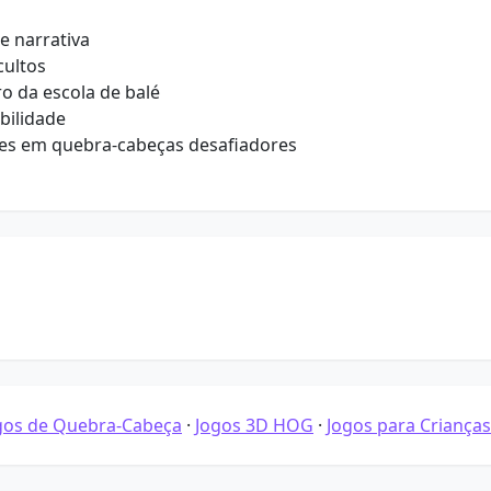
e narrativa
cultos
ro da escola de balé
bilidade
res em quebra-cabeças desafiadores
gos de Quebra-Cabeça
·
Jogos 3D HOG
·
Jogos para Crianças