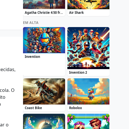
Agatha Christie 4:50 from Paddington
Air Shark
EM ALTA
Invention
ecidas,
Invention 2
cola. O
ito
a
Coast Bike
Robolox
ar o