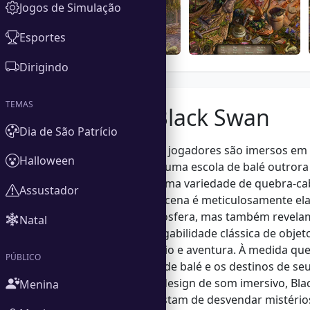
Jogos de Simulação
Esportes
Dirigindo
TEMAS
Sobre o Black Swan
Dia de São Patrício
Em Black Swan, os jogadores são imersos em
Halloween
decomposição de uma escola de balé outrora 
você encontrará uma variedade de quebra-cab
Assustador
observação. Cada cena é meticulosamente ela
aprimoram a atmosfera, mas também revelam a
Natal
jogo combina a jogabilidade clássica de obje
para fãs de mistério e aventura. À medida que
PÚBLICO
história da escola de balé e os destinos de se
deslumbrantes e design de som imersivo, Bla
Menina
jogadores que gostam de desvendar mistérios