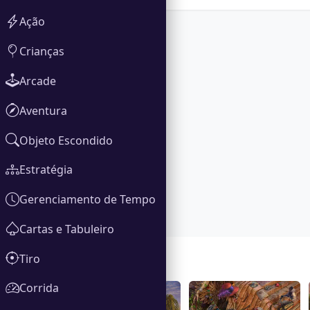
Ação
Crianças
Arcade
Aventura
Objeto Escondido
Estratégia
Gerenciamento de Tempo
Cartas e Tabuleiro
Tiro
Galeria
Corrida