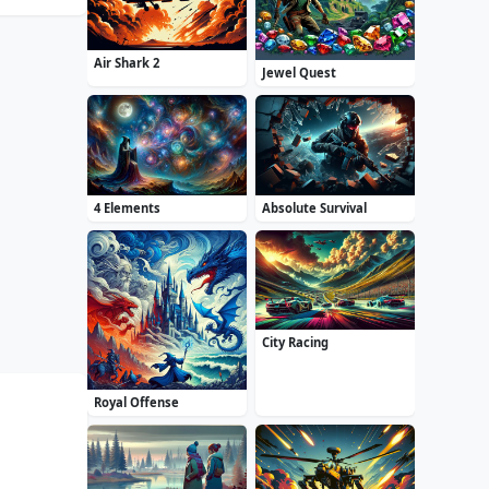
Air Shark 2
Jewel Quest
4 Elements
Absolute Survival
City Racing
Royal Offense