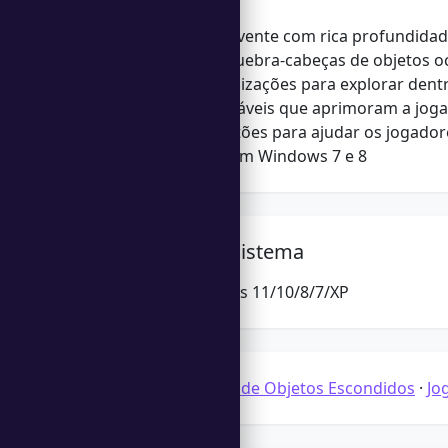
História envolvente com rica profundidad
Desafios de quebra-cabeças de objetos o
Múltiplas localizações para explorar dent
Itens colecionáveis que aprimoram a joga
Dicas e sugestões para ajudar os jogado
Compatível com Windows 7 e 8
Requisitos do Sistema
Microsoft Windows 11/10/8/7/XP
Categorias:
Jogos de Objetos Escondidos
·
Jo