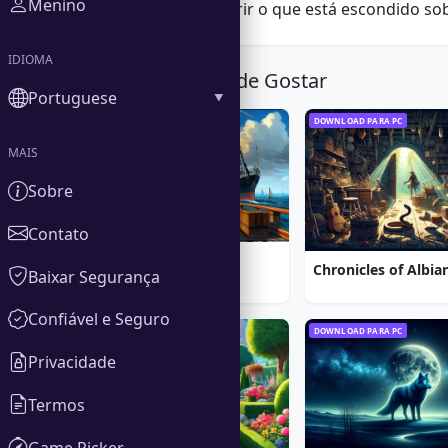
Menino
passado e descobrir o que está escondido so
IDIOMA
Você Também Pode Gostar
Portuguese
DOWNLOAD PARA PC
DOWNLOAD PARA PC
MAIS
Sobre
Contato
1912: Titanic Mystery
Baixar Segurança
Confiável e Seguro
DOWNLOAD PARA PC
DOWNLOAD PARA PC
Privacidade
Termos
Game Picker