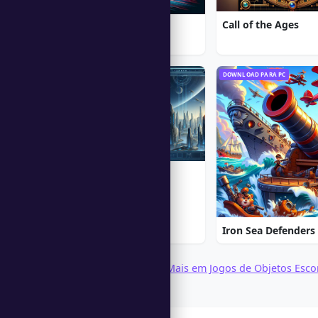
Call of the Ages
Moto Racing 2
DOWNLOAD PARA PC
DOWNLOAD PARA PC
Alien Shooter
★ 5,0
Iron Sea Defenders
Navegar Baixar Jogos
·
Mais em Jogos de Objetos Esc
em Jogos para Crianças