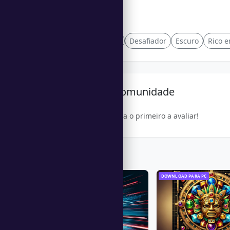
Etiquetas
fantasia
Mesclar
Desafiador
Escuro
Rico e
Avaliação da Comunidade
Seja o primeiro a avaliar!
Trending Games
DOWNLOAD PARA PC
DOWNLOAD PARA PC