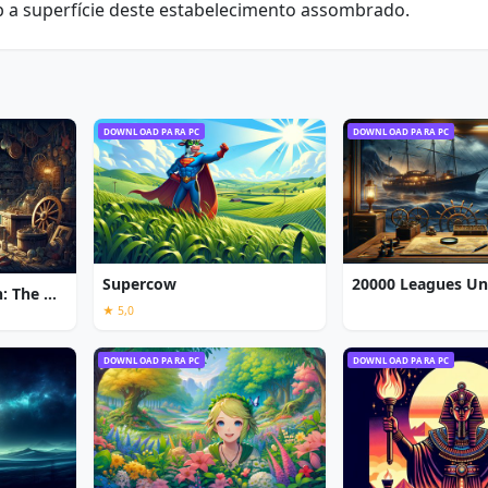
b a superfície deste estabelecimento assombrado.
DOWNLOAD PARA PC
DOWNLOAD PARA PC
Supercow
Chronicles of Albian: The Magic Convention
★ 5,0
DOWNLOAD PARA PC
DOWNLOAD PARA PC