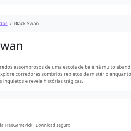
idos
Black Swan
Swan
redos assombrosos de uma escola de balé há muito aban
xplore corredores sombrios repletos de mistério enquant
s inquietos e revela histórias trágicas.
ela FreeGamePick · Download seguro