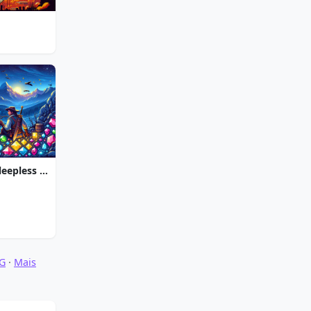
Jewel Quest The Sleepless Star
OG
·
Mais