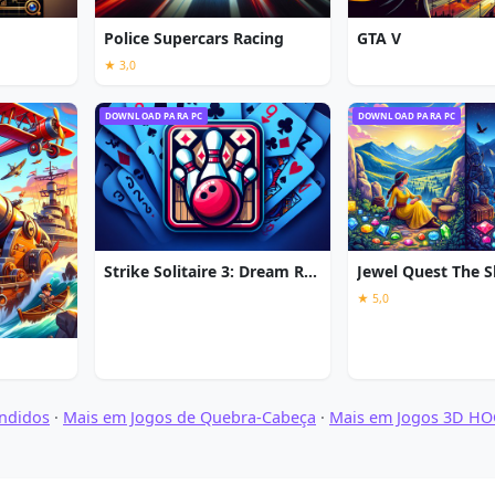
Police Supercars Racing
GTA V
★ 3,0
DOWNLOAD PARA PC
DOWNLOAD PARA PC
Strike Solitaire 3: Dream Resort
★ 5,0
ondidos
·
Mais em Jogos de Quebra-Cabeça
·
Mais em Jogos 3D H