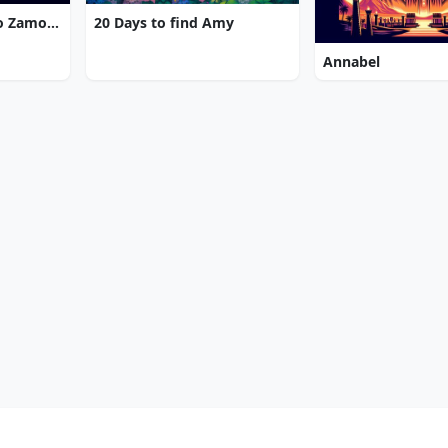
7 Gates: The Path to Zamolxes
20 Days to find Amy
Annabel