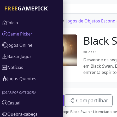
Início
Baixar Jogos
Jogos de Objetos Escond
Início
Game Picker
Black 
Jogos Online
2373
Baixar Jogos
Desvende os seg
em Black Swan. E
Notícias
enfrenta espírito
Jogos Quentes
JOGAR POR CATEGORIA
Baixe Agora
Compartilhar
Casual
Versão completa do jogo Black Swan · Licenciado p
Quebra-cabeça