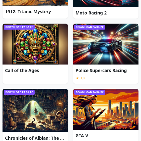
1912: Titanic Mystery
Moto Racing 2
DOWNLOAD PARA PC
DOWNLOAD PARA PC
Call of the Ages
Police Supercars Racing
★ 3,0
DOWNLOAD PARA PC
DOWNLOAD PARA PC
GTA V
Chronicles of Albian: The Magic Convention