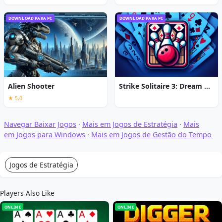
DOWNLOAD PARA PC
DOWNLOAD PARA PC
Alien Shooter
Strike Solitaire 3: Dream Resort
★ 5,0
Navegar Baixar Jogos
·
Mais em Jogos de Estratégia
·
Mais
em Jogos para Windows
·
Mais em Jogos de Gestão do Tempo
Jogos de Estratégia
Players Also Like
ONLINE
ONLINE