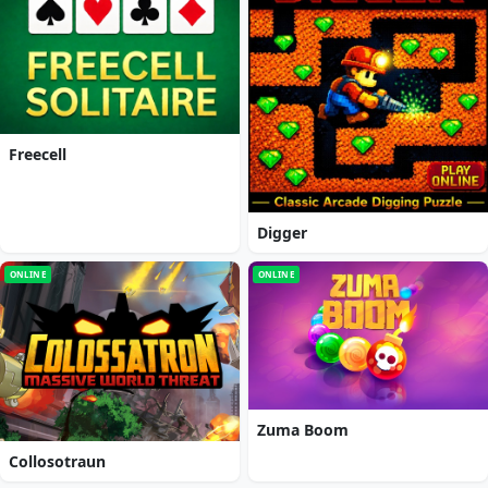
Freecell
Digger
ONLINE
ONLINE
Zuma Boom
Collosotraun