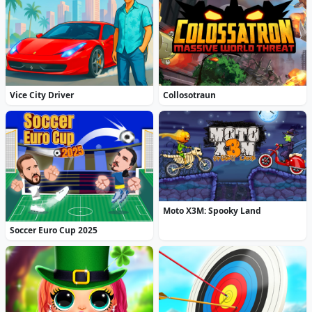
Vice City Driver
Collosotraun
Moto X3M: Spooky Land
Soccer Euro Cup 2025