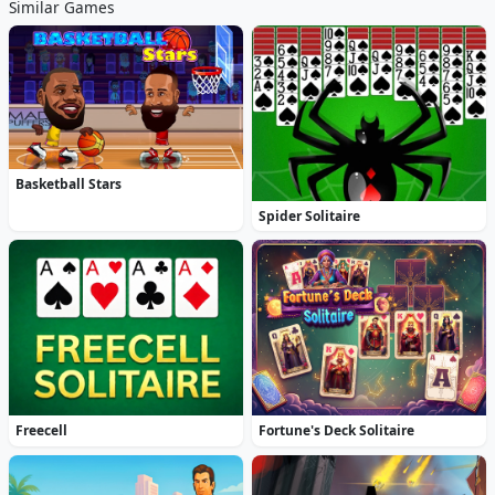
Similar Games
Basketball Stars
Spider Solitaire
Freecell
Fortune's Deck Solitaire