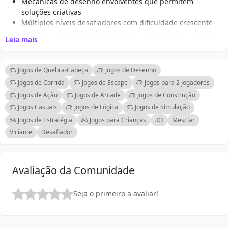
Mecânicas de desenho envolventes que permitem
soluções criativas
Múltiplos níveis desafiadores com dificuldade crescente
Gráficos coloridos e vibrantes que atraem todas as idades
Leia mais
Controles táteis intuitivos adequados para crianças e
adultos
Diversas missões de resgate que adicionam emoção a
Jogos de Quebra-Cabeça
Jogos de Desenho
cada nível
Jogos de Corrida
Jogos de Escape
Jogos para 2 Jogadores
Estimula habilidades de resolução de problemas e
Jogos de Ação
Jogos de Arcade
Jogos de Construção
pensamento crítico
Jogos Casuais
Jogos de Lógica
Jogos de Simulação
Rejogabilidade com várias abordagens de design para
cada quebra-cabeça
Jogos de Estratégia
Jogos para Crianças
.IO
Mesclar
Jogo online acessível para diversão instantânea sem
Viciante
Desafiador
downloads
Avaliação da Comunidade
Seja o primeiro a avaliar!