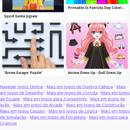
Printable St Patricks Day Coloring Pages
Squid Game Jigsaw
“Arrow Escape: Puzzle”
Anime Dress Up - Doll Dress Up
Navegar Jogos Online
·
Mais em Jogos de Quebra-Cabeça
·
Mais
em Jogos de Desenho
·
Mais em Jogos de Corrida
·
Mais em Jogos
de Escape
·
Mais em Jogos para 2 Jogadores
·
Mais em Jogos de
Ação
·
Mais em Jogos de Arcade
·
Mais em Jogos de Construção
·
Mais em Jogos Casuais
·
Mais em Jogos de Lógica
·
Mais em Jogos
de Simulação
·
Mais em Jogos de Estratégia
·
Mais em Jogos para
Crianças