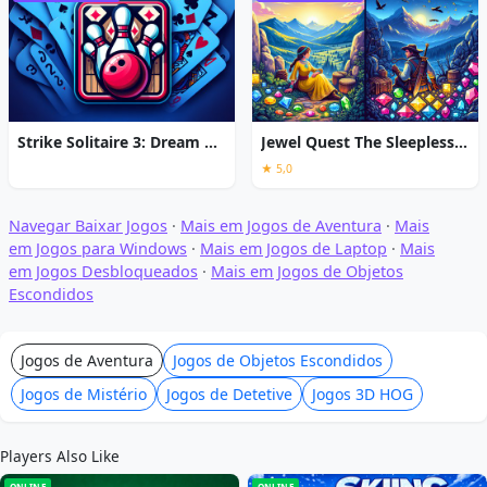
Strike Solitaire 3: Dream Resort
Jewel Quest The Sleepless Star
★ 5,0
Navegar Baixar Jogos
·
Mais em Jogos de Aventura
·
Mais
em Jogos para Windows
·
Mais em Jogos de Laptop
·
Mais
em Jogos Desbloqueados
·
Mais em Jogos de Objetos
Escondidos
Jogos de Aventura
Jogos de Objetos Escondidos
Jogos de Mistério
Jogos de Detetive
Jogos 3D HOG
Players Also Like
ONLINE
ONLINE