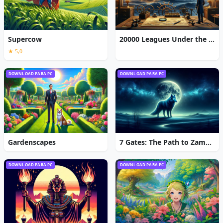
Supercow
20000 Leagues Under the Sea: Captain Nemo
★ 5,0
DOWNLOAD PARA PC
DOWNLOAD PARA PC
Gardenscapes
7 Gates: The Path to Zamolxes
DOWNLOAD PARA PC
DOWNLOAD PARA PC