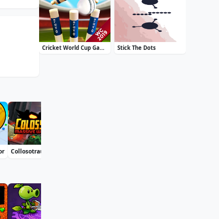
Cricket World Cup Game 2019 Mini Ground Cricke
Stick The Dots
or
Collosotraun
Soccer Euro Cup 2025
Moto X3M: Spooky Land