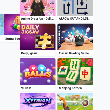
Anime Dress Up - Doll Dress Up
ARROW OUT AND LINKER
Zuma Boom
Treasure Seeker
Blackriver Mystery. Hidden Objects
Daily Jigsaw
Classic Bowling Game
99 Balls
Mahjong Garden