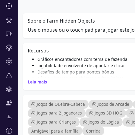
Sobre o Farm Hidden Objects
Use o mouse ou o touch pad para jogar este jo
Recursos
Gráficos encantadores com tema de fazenda
Jogabilidade envolvente de apontar e clicar
Desafios de tempo para pontos bônus
Níveis diversos com objetos ocultos únicos
Leia mais
Controles amigáveis para todas as idades
Repetibilidade com colocações de itens aleatóri
Estimula a atenção aos detalhes e habilidades 
Surpresas caprichosas escondidas pelos níveis
Jogos de Quebra-Cabeça
Jogos de Arcade
Perfeito tanto para jogar sozinho quanto para 
Jogos para 2 Jogadores
Jogos 3D HOG
Jogos para Crianças
Jogos de Lógica
J
Amigável para a família
Corrida