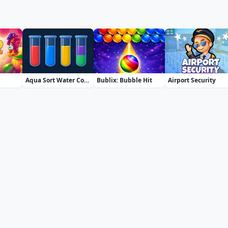
Aqua Sort Water Color Puzzle
Bublix: Bubble Hit
Airport Security